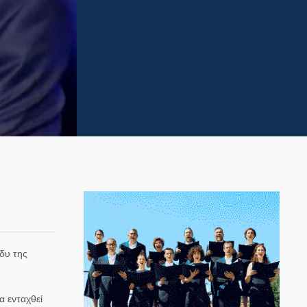
δυ της
α ενταχθεί