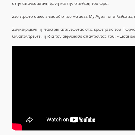
στην απογευματινή ζώνη και την σταθερή του ώρα.
Στο πρώτο όμως επεισόδιο του «Guess My Age», οι τηλεθεατές 
Συγκεκριμένα, η παίκτρια απαντώντας στις ερωτήσεις του
Γιώργο
ξαναπαντρευτεί, η ίδια τον αιφνιδίασε απαντώντας του: «Είσαι ελ