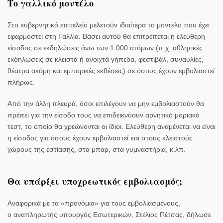
Το γαλλικό μοντέλο
Στο κυβερνητικό επιτελείο μελετούν ιδιαίτερα το μοντέλο που έχει
εφαρμοστεί στη
Γαλλία
. Βάσει αυτού θα
επιτρέπεται η ελεύθερη
είσοδος σε εκδηλώσεις άνω των 1.000 ατόμων
(π.χ. αθλητικές
εκδηλώσεις σε κλειστά ή ανοιχτά γήπεδα, φεστιβάλ, συναυλίες,
θέατρα ακόμη και εμπορικές εκθέσεις) σε όσους έχουν εμβολιαστεί
πλήρως.
Από την άλλη πλευρά, όσοι επιλέγουν να
μην εμβολιαστούν
θα
πρέπει για την είσοδο τους να επιδεικνύουν
αρνητικό μοριακό
τεστ
, το οποίο θα χρεώνονται οι ίδιοι. Ελεύθερη αναμένεται να είναι
η είσοδος για όσους έχουν εμβολιαστεί και στους
κλειστούς
χώρους της εστίασης, στα μπαρ, στα γυμναστήρια
, κ.λπ.
Θα υπάρξει υποχρεωτικός εμβολιασμός;
Αναφορικά με τα «προνόμια» για τους εμβολιασμένους,
ο
αναπληρωτής υπουργός Εσωτερικών, Στέλιος Πέτσας,
δήλωσε