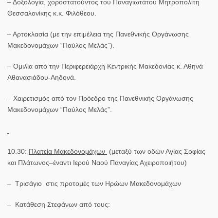
– Δοξολογία,
χοροστατούντος του Παναγιωτάτου Μητροπολίτη
Θεσσαλονίκης κ.κ. Φιλόθεου.
– Αρτοκλασία
(με την επιμέλεια της Πανεθνικής Οργάνωσης
Μακεδονομάχων “Παύλος Μελάς”).
– Ομιλία
από την Περιφερειάρχη Κεντρικής Μακεδονίας κ. Αθηνά
Αθανασιάδου-Αηδονά.
– Χαιρετισμός
από τον Πρόεδρο της Πανεθνικής Οργάνωσης
Μακεδονομάχων “Παύλος Μελάς”.
10.30:
Πλατεία Μακεδονομάχων
(μεταξύ των οδών Αγίας Σοφίας
και Πλάτωνος–έναντι Ιερού Ναού Παναγίας Αχειροποιήτου)
–
Τρισάγιο
στις προτομές των Ηρώων Μακεδονομάχων
–
Κατάθεση Στεφάνων
από τους: