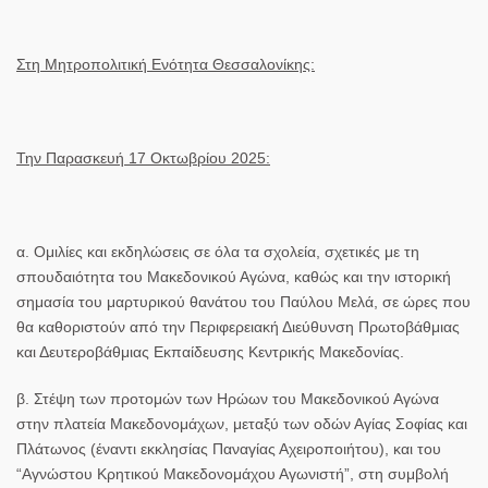
Στη Μητροπολιτική Ενότητα Θεσσαλονίκης:
Την Παρασκευή 1
7
Οκτωβρίου 202
5
:
α.
Ομιλίες και εκδηλώσεις
σε όλα τα σχολεία
, σχετικές με τη
σπουδαιότητα του Μακεδονικού Αγώνα, καθώς και την ιστορική
σημασία του μαρτυρικού θανάτου του Παύλου Μελά, σε ώρες που
θα καθοριστούν από την Περιφερειακή Διεύθυνση Πρωτοβάθμιας
και Δευτεροβάθμιας Εκπαίδευσης Κεντρικής Μακεδονίας.
β.
Στέψη των προτομών των Ηρώων
του Μακεδονικού Αγώνα
στην πλατεία Μακεδονομάχων, μεταξύ των οδών Αγίας Σοφίας και
Πλάτωνος (έναντι εκκλησίας Παναγίας Αχειροποιήτου), και του
“Αγνώστου Κρητικού Μακεδονομάχου Αγωνιστή”, στη συμβολή