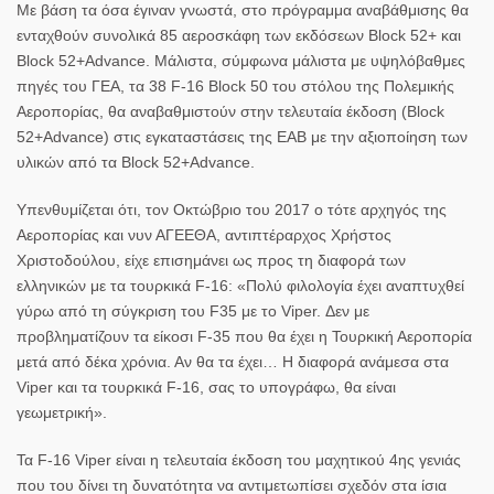
Με βάση τα όσα έγιναν γνωστά, στο πρόγραμμα αναβάθμισης θα
ενταχθούν συνολικά 85
αεροσκάφη
των εκδόσεων Block 52+ και
Block 52+Advance. Μάλιστα, σύμφωνα μάλιστα με υψηλόβαθμες
πηγές του ΓΕΑ, τα 38 F-16 Block 50 του στόλου της Πολεμικής
Αεροπορίας, θα αναβαθμιστούν στην τελευταία έκδοση (Block
52+Advance) στις εγκαταστάσεις της ΕΑΒ με την αξιοποίηση των
υλικών από τα Block 52+Advance.
Υπενθυμίζεται ότι, τον Οκτώβριο του 2017 ο τότε αρχηγός της
Αεροπορίας και νυν ΑΓΕΕΘΑ, αντιπτέραρχος Χρήστος
Χριστοδούλου, είχε επισημάνει ως προς τη διαφορά των
ελληνικών με τα τουρκικά F-16: «Πολύ φιλολογία έχει αναπτυχθεί
γύρω από τη σύγκριση του F35 με το Viper. Δεν με
προβληματίζουν τα είκοσι F-35 που θα έχει η Τουρκική Αεροπορία
μετά από δέκα χρόνια. Αν θα τα έχει… Η διαφορά ανάμεσα στα
Viper και τα τουρκικά F-16, σας το υπογράφω, θα είναι
γεωμετρική».
Τα
F-16
Viper είναι η τελευταία έκδοση του μαχητικού 4ης γενιάς
που του δίνει τη δυνατότητα να αντιμετωπίσει σχεδόν στα ίσια