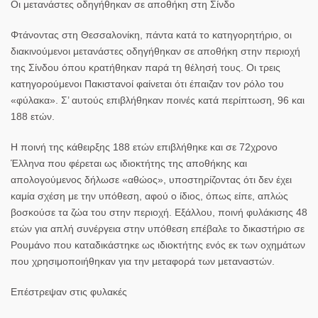
Οι μετανάστες οδηγήθηκαν σε αποθήκη στη Σίνδο
Φτάνοντας στη Θεσσαλονίκη, πάντα κατά το κατηγορητήριο, οι
διακινούμενοι μετανάστες οδηγήθηκαν σε αποθήκη στην περιοχή
της
Σίνδου
όπου κρατήθηκαν παρά τη θέλησή τους. Οι τρεις
κατηγορούμενοι Πακιστανοί φαίνεται ότι έπαιζαν τον ρόλο του
«φύλακα». Σ’ αυτούς επιβλήθηκαν ποινές κατά περίπτωση, 96 και
188 ετών.
Η ποινή της κάθειρξης 188 ετών επιβλήθηκε και σε 72χρονο
Έλληνα που φέρεται ως ιδιοκτήτης της αποθήκης και
απολογούμενος δήλωσε «αθώος», υποστηρίζοντας ότι δεν έχει
καμία σχέση με την υπόθεση, αφού ο ίδιος, όπως είπε, απλώς
βοσκούσε τα ζώα του στην περιοχή. Εξάλλου, ποινή φυλάκισης 48
ετών για απλή συνέργεια στην υπόθεση επέβαλε το δικαστήριο σε
Ρουμάνο που καταδικάστηκε ως ιδιοκτήτης ενός εκ των οχημάτων
που χρησιμοποιήθηκαν για την μεταφορά των μεταναστών.
Επέστρεψαν στις φυλακές