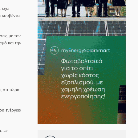
 έχει
ει κουβέντα
σεις με τον
σμό και την
ς ότι τώρα
ου ενέργεια
δα…»