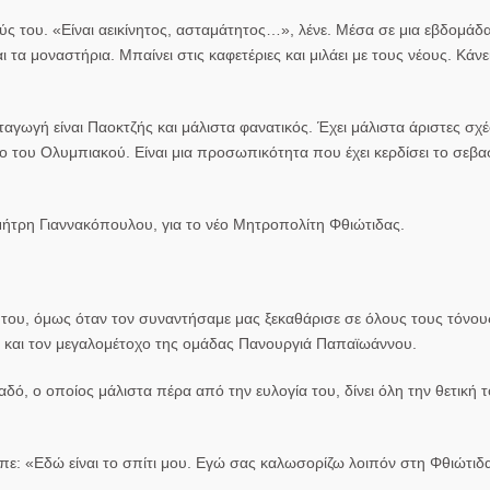
 του. «Είναι αεικίνητος, ασταμάτητος…», λένε. Μέσα σε μια εβδομάδα
αι τα μοναστήρια. Μπαίνει στις καφετέριες και μιλάει με τους νέους. Κάν
γωγή είναι Παοκτζής και μάλιστα φανατικός. Έχει μάλιστα άριστες σχέ
ρο του Ολυμπιακού. Είναι μια προσωπικότητα που έχει κερδίσει το σεβα
ήτρη Γιαννακόπουλου, για το νέο Μητροπολίτη Φθιώτιδας.
 του, όμως όταν τον συναντήσαμε μας ξεκαθάρισε σε όλους τους τόνου
 και τον μεγαλομέτοχο της ομάδας Πανουργιά Παπαϊωάννου.
ό, ο οποίος μάλιστα πέρα από την ευλογία του, δίνει όλη την θετική τ
ίπε: «Εδώ είναι το σπίτι μου. Εγώ σας καλωσορίζω λοιπόν στη Φθιώτι