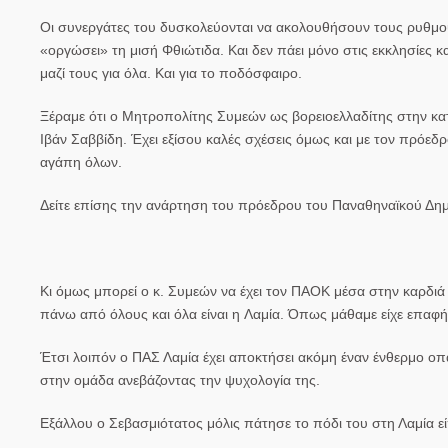
Οι συνεργάτες του δυσκολεύονται να ακολουθήσουν τους ρυθμούς
«οργώσει» τη μισή
Φθιώτιδα
. Και δεν πάει μόνο στις εκκλησίες κ
μαζί τους για όλα. Και για το ποδόσφαιρο.
Ξέραμε ότι ο
Μητροπολίτης
Συμεών ως βορειοελλαδίτης στην κατα
Ιβάν Σαββίδη. Έχει εξίσου καλές σχέσεις όμως και με τον πρόεδ
αγάπη όλων.
Δείτε επίσης την ανάρτηση του πρόεδρου του Παναθηναϊκού Δημ
Κι όμως μπορεί ο κ. Συμεών να έχει τον ΠΑΟΚ μέσα στην καρδιά
πάνω από όλους και όλα είναι η
Λαμία
. Όπως μάθαμε είχε επαφή
Έτσι λοιπόν ο ΠΑΣ Λαμία έχει αποκτήσει ακόμη έναν ένθερμο οπαδ
στην ομάδα ανεβάζοντας την ψυχολογία της.
Εξάλλου ο Σεβασμιότατος μόλις πάτησε το πόδι του στη Λαμία ε