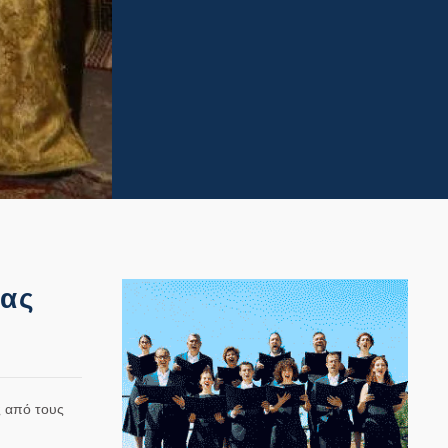
δας
ς από τους