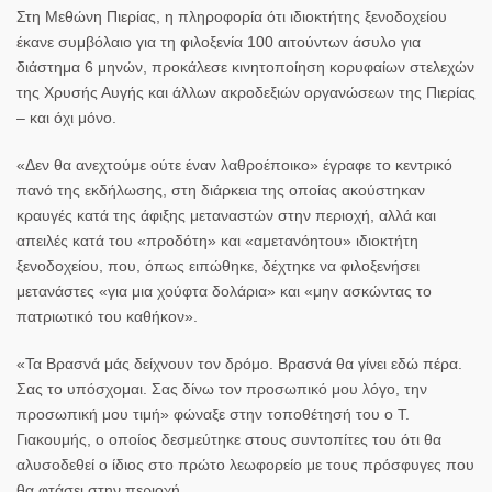
Στη Μεθώνη Πιερίας, η πληροφορία ότι ιδιοκτήτης ξενοδοχείου
έκανε συμβόλαιο για τη φιλοξενία 100 αιτούντων άσυλο για
διάστημα 6 μηνών, προκάλεσε κινητοποίηση κορυφαίων στελεχών
της Χρυσής Αυγής και άλλων ακροδεξιών οργανώσεων της Πιερίας
– και όχι μόνο.
«Δεν θα ανεχτούμε ούτε έναν λαθροέποικο» έγραφε το κεντρικό
πανό της εκδήλωσης, στη διάρκεια της οποίας ακούστηκαν
κραυγές κατά της άφιξης μεταναστών στην περιοχή, αλλά και
απειλές κατά του «προδότη» και «αμετανόητου» ιδιοκτήτη
ξενοδοχείου, που, όπως ειπώθηκε, δέχτηκε να φιλοξενήσει
μετανάστες «για μια χούφτα δολάρια» και «μην ασκώντας το
πατριωτικό του καθήκον».
«Τα Βρασνά μάς δείχνουν τον δρόμο. Βρασνά θα γίνει εδώ πέρα.
Σας το υπόσχομαι. Σας δίνω τον προσωπικό μου λόγο, την
προσωπική μου τιμή» φώναξε στην τοποθέτησή του ο Τ.
Γιακουμής, ο οποίος δεσμεύτηκε στους συντοπίτες του ότι θα
αλυσοδεθεί ο ίδιος στο πρώτο λεωφορείο με τους πρόσφυγες που
θα φτάσει στην περιοχή.