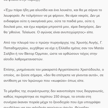
«Έχω πάρει ήδη μια αλυσίδα και ένα λουκέτο, και θα με σέρνει το
λεωφορείο. Αν τολμήσουν να με φέρουν, θα είμαι νεκρός. Δεν με
ενδιαφέρει ούτε η οικογένειά μου, ούτε τα παιδιά μου, ούτε η
δουλειά μου, και έχω καριέρα μπροστά μου, είμαι δικηγόρος. Δεν
θα ‘ρθούνε. Τελείωσε. Ο αγώνας είναι ανυποχώρητος» είπε.
Από την πλευρά του ο πρώην πυρηνάρχης της Χρυσής Αυγής, Γ.
Παπαδημητρίου, ευχήθηκε να είχε η Ελλάδα ηγέτες σαν τον Ματέο
Σαλβίνι ή τον Βίκτορ Όρμπαν, ώστε να ορθώσουν τείχος στην
είσοδο λαθρομεταναστών.
Επίσης, μνημόνευσε τον μακαριστό Αρχιεπίσκοπο Χριστόδουλο, ο
οποίος, αν ζούσε σήμερα, «δεν θα επέτρεπε να γίνονται αυτά», σε
αντίθεση με τον Ιερώνυμο που «κωφεύει» όπως είπε.
Το μέγεθος της συγκέντρωσης δεν ικανοποίησε τους διοργανωτές,
καθώς περιορίστηκε σε περίπου 150 άτομα, τα οποία στη
συνέχεια έκαναν πορεία μέχρι το ξενοδοχείο που έχει υπογράψει
συμβόλαιο για την φιλοξενία αιτούντων άσυλο. Φώναξαν