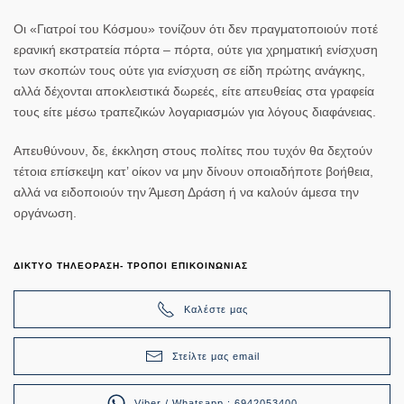
Οι «Γιατροί του Κόσμου» τονίζουν ότι
δεν πραγματοποιούν ποτέ
ερανική εκστρατεία πόρτα – πόρτα,
ούτε για χρηματική ενίσχυση
των σκοπών τους ούτε για ενίσχυση σε είδη πρώτης ανάγκης,
αλλά δέχονται αποκλειστικά δωρεές, είτε απευθείας στα γραφεία
τους είτε μέσω τραπεζικών λογαριασμών για λόγους διαφάνειας.
Απευθύνουν, δε, έκκληση στους πολίτες που τυχόν θα δεχτούν
τέτοια επίσκεψη κατ’ οίκον
να μην δίνουν οποιαδήποτε βοήθεια
,
αλλά να ειδοποιούν την Άμεση Δράση ή να καλούν άμεσα την
οργάνωση.
ΔΙΚΤΥΟ ΤΗΛΕΟΡΑΣΗ- ΤΡΟΠΟΙ ΕΠΙΚΟΙΝΩΝΙΑΣ
Καλέστε μας
Στείλτε μας email
Viber / Whatsapp : 6942053400