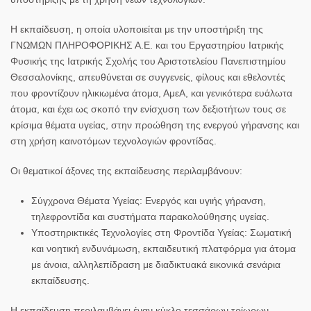
Η εκπαίδευση, η οποία υλοποιείται με την υποστήριξη της
ΓΝΩΜΩΝ ΠΛΗΡΟΦΟΡΙΚΗΣ Α.Ε. και του Εργαστηρίου Ιατρικής
Φυσικής της Ιατρικής Σχολής του Αριστοτελείου Πανεπιστημίου
Θεσσαλονίκης, απευθύνεται σε συγγενείς, φίλους και εθελοντές
που φροντίζουν ηλικιωμένα άτομα, ΑμεΑ, και γενικότερα ευάλωτα
άτομα, και έχει ως σκοπό την ενίσχυση των δεξιοτήτων τους σε
κρίσιμα θέματα υγείας, στην προώθηση της ενεργού γήρανσης και
στη χρήση καινοτόμων τεχνολογιών φροντίδας.
Οι θεματικοί άξονες της εκπαίδευσης περιλαμβάνουν:
Σύγχρονα Θέματα Υγείας:
Ενεργός και υγιής γήρανση,
τηλεφροντίδα και συστήματα παρακολούθησης υγείας.
Υποστηρικτικές Τεχνολογίες στη Φροντίδα Υγείας:
Σωματική
και νοητική ενδυνάμωση, εκπαιδευτική πλατφόρμα για άτομα
με άνοια, αλληλεπίδραση με διαδικτυακά εικονικά σενάρια
εκπαίδευσης.
Η εκπαίδευση περιλαμβάνει έναν κύκλο τεσσάρων τρίωρων