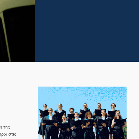
η της
ύρω στις