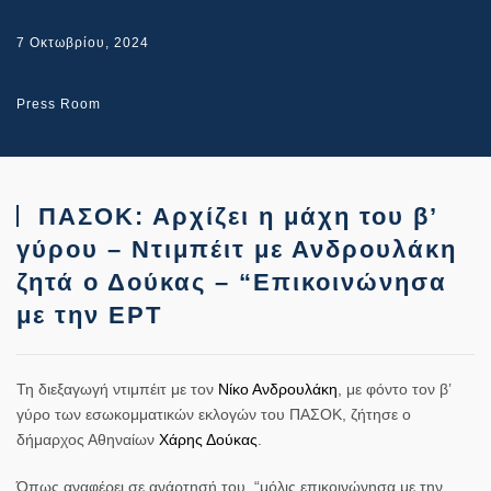
7 Οκτωβρίου, 2024
Press Room
ΠΑΣΟΚ: Αρχίζει η μάχη του β’
γύρου – Ντιμπέιτ με Ανδρουλάκη
ζητά ο Δούκας – “Επικοινώνησα
με την ΕΡΤ
Τη διεξαγωγή ντιμπέιτ
με τον
Νίκο Ανδρουλάκη
, με φόντο τον β’
γύρο των εσωκομματικών εκλογών του ΠΑΣΟΚ, ζήτησε
ο
δήμαρχος Αθηναίων
Χάρης Δούκας
.
Όπως αναφέρει σε ανάρτησή του, “μόλις επικοινώνησα με την