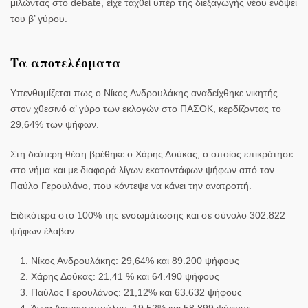
μιλώντας στο debate, είχε ταχθεί υπέρ της διεξαγωγής νέου ενόψει
του β’ γύρου.
Τα αποτελέσματα
Υπενθυμίζεται πως ο Νίκος Ανδρουλάκης αναδείχθηκε νικητής
στον χθεσινό α’ γύρο των εκλογών στο ΠΑΣΟΚ, κερδίζοντας
το
29,64% των ψήφων.
Στη δεύτερη θέση βρέθηκε
ο Χάρης Δούκας
, ο οποίος επικράτησε
στο νήμα και με διαφορά λίγων εκατοντάφων ψήφων από τον
Παύλο Γερουλάνο, που κόντεψε να κάνει την ανατροπή.
Ειδικότερα στο 100% της ενσωμάτωσης και
σε σύνολο 302.822
ψήφων έλαβαν:
Νίκος Ανδρουλάκης: 29,64% και 89.200 ψήφους
Χάρης Δούκας: 21,41 % και 64.490 ψήφους
Παύλος Γερουλάνος: 21,12% και 63.632 ψήφους
Άννα Διαμαντοπούλου: 19,52% και 58.899 ψήφους