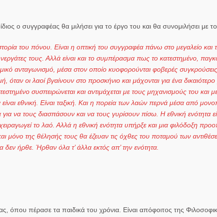
διος ο συγγραφέας θα μιλήσει για το έργο του και θα συνομιλήσει με το
η ιστορία του πόνου. Είναι η οπτική του συγγραφέα πάνω στο μεγαλείο και
υνεργάτες τους. Αλλά είναι και το συμπέρασμα πως το κατεστημένο, παγκ
νομικό ανταγωνισμό, μέσα στον οποίο κυοφορούνται φοβερές συγκρούσει
μή, όταν οι λαοί βγαίνουν στο προσκήνιο και μάχονται για ένα δικαιότερο
τεστημένο συσπειρώνεται και αντιμάχεται με τους μηχανισμούς του και μ
είναι εθνική. Είναι ταξική. Και η πορεία των λαών περνά μέσα από μονοπ
ια να τους διασπάσουν και να τους γυρίσουν πίσω. Η εθνική ενότητα εί
ειραγωγεί το λαό. Αλλά η εθνική ενότητα υπήρξε και μια φιλόδοξη προο
αι μόνο της θέλησής τους θα έζευαν τις όχθες του ποταμού των αντιθέσ
 δεν ήρθε. Ήρθαν όλα τ’ άλλα εκτός απ’ την ενότητα.
, όπου πέρασε τα παιδικά του χρόνια. Είναι απόφοιτος της Φιλοσοφι