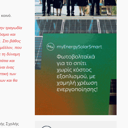
 κοινό.
 την τραγωδία
όσμιο και
ς. Στο βάθος
 μέλλον, που
ε τη δύναμη
άτια και
ναι ένας
πτική των
εων και θα
κής Σχολής