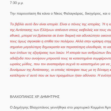
7:30 μ.μ.
Την παρουσίαση θα κάνει ο Νίκος Φαλαγκάρας, δικηγόρος, και ο ί
Το βιβλίο αυτό δεν είναι ιστορία. Είναι ο πόνος της ιστορίας. Ή 
της Αντίστασης των Ελλήνων απέναντι στους εισβολείς και τους σ
εθνικό, μπορεί να βρίσκεται σε έναν διαρκή και αδυσώπητο οικο
τους όμως σιγοκαίει η σπίθα του πολέμου. Αλλά στην κρίσιμη στιγ
σημαίνει μεγαλύτερη δημοκρατία και περισσότερη ελευθερία, το κα
των όπλων τις εξεγέρσεις των λαών. Η ιστορία των ανθρώπων δεν 
αδιέξοδα που ανοίγουν μπροστά τους τα κατεστημένα συμφέροντα γ
ωραίος μύθος, που τον αναπαράγει συχνά το κατεστημένο για να χ
δυνάμεων της Αντίστασης, οι οποίες πίστεψαν πως με τη δύναμη κ
κατέληγαν σ’ αυτό που εκ των πραγμάτων ήταν αδύνατο. Η ενότητα
ΒΛΑΧΟΠΑΝΟΣ ΧΡ. ΔΗΜΗΤΡΗΣ
Ο Δημήτρης Βλαχοπάνος γεννήθηκε στο μαρτυρικό Κομμένο Άρτας