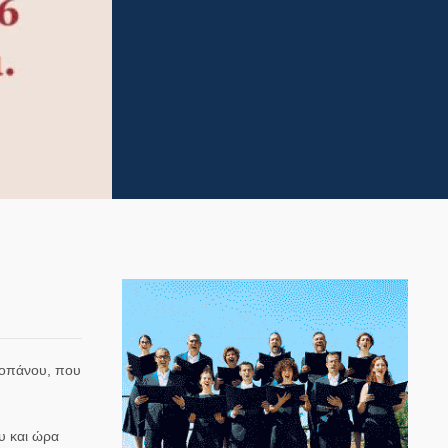
χοπάνου
, που
υ και ώρα