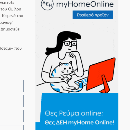
ανέπτυξε
ς του Ομίλου
 Κείμενά του
αραγωγή
 Δημοσιεύει
Ποτάμι» που