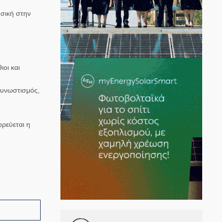
υσική στην
ιοι και
συνωστισμός,
ρεύεται η