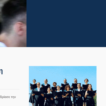
η
δρίασε την