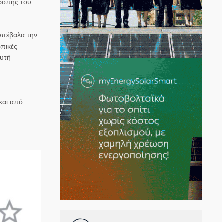
τροπής του
 υπέβαλα την
ωπικές
ευτή
και από