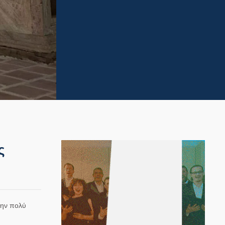
ς
την πολύ