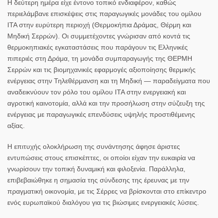
Η δεύτερη ημέρα είχε έντονο τοπικό ενδιαφέρον, καθώς
περιελάμβανε επισκέψεις στις παραγωγικές μονάδες του ομίλου
ΙΤΑ στην ευρύτερη περιοχή (Θερμοκήπια Δράμας, Θέρμη και
Μηδική Σερρών). Οι συμμετέχοντες γνώρισαν από κοντά τις
θερμοκηπιακές εγκαταστάσεις που παράγουν τις Ελληνικές
πιπεριές στη Δράμα, τη μονάδα συμπαραγωγής της ΘΕΡΜΗ
Σερρών και τις βιομηχανικές εφαρμογές αξιοποίησης θερμικής
ενέργειας στην Τηλεθέρμανση και τη Μηδική — παραδείγματα που
αναδεικνύουν τον ρόλο του ομίλου ΙΤΑ στην ενεργειακή και
αγροτική καινοτομία, αλλά και την προσήλωση στην σύζευξη της
ενέργειας με παραγωγικές επενδύσεις υψηλής προστιθέμενης
αξίας.
Η επιτυχής ολοκλήρωση της συνάντησης άφησε άριστες
εντυπώσεις στους επισκέπτες, οι οποίοι είχαν την ευκαιρία να
γνωρίσουν την τοπική δυναμική και φιλοξενία. Παράλληλα,
επιβεβαιώθηκε η σημασία της σύνδεσης της έρευνας με την
πραγματική οικονομία, με τις Σέρρες να βρίσκονται στο επίκεντρο
ενός ευρωπαϊκού διαλόγου για τις βιώσιμες ενεργειακές λύσεις.