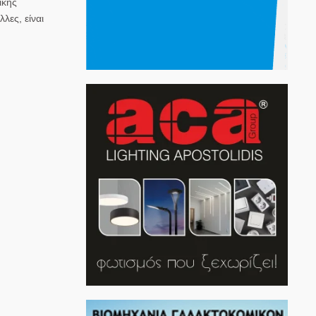
ικής
λες, είναι