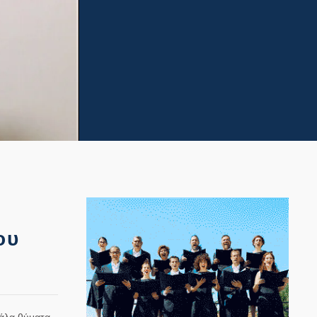
ου
γάλα θύματα