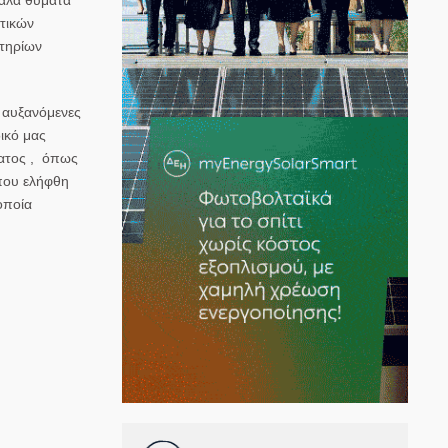
τικών
ητηρίων
ς αυξανόμενες
ικό μας
ματος , όπως
 που ελήφθη
οποία