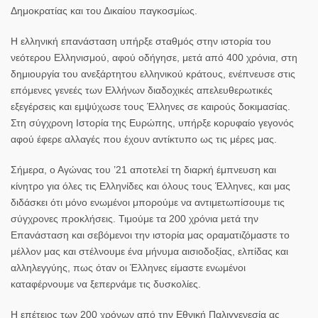
Δημοκρατίας και του Δικαίου παγκοσμίως.
Η ελληνική επανάσταση υπήρξε σταθμός στην ιστορία του
νεότερου Ελληνισμού, αφού οδήγησε, μετά από 400 χρόνια, στη
δημιουργία του ανεξάρτητου ελληνικού κράτους, ενέπνευσε στις
επόμενες γενεές των Ελλήνων διαδοχικές απελευθερωτικές
εξεγέρσεις και εμψύχωσε τους Έλληνες σε καιρούς δοκιμασίας.
Στη σύγχρονη Ιστορία της Ευρώπης, υπήρξε κορυφαίο γεγονός
αφού έφερε αλλαγές που έχουν αντίκτυπο ως τις μέρες μας.
Σήμερα, ο Αγώνας του ’21 αποτελεί τη διαρκή έμπνευση και
κίνητρο για όλες τις Ελληνίδες και όλους τους Έλληνες, και μας
διδάσκει ότι μόνο ενωμένοι μπορούμε να αντιμετωπίσουμε τις
σύγχρονες προκλήσεις. Τιμούμε τα 200 χρόνια μετά την
Επανάσταση και σεβόμενοι την ιστορία μας οραματιζόμαστε το
μέλλον μας και στέλνουμε ένα μήνυμα αισιοδοξίας, ελπίδας και
αλληλεγγύης, πως όταν οι Έλληνες είμαστε ενωμένοι
καταφέρνουμε να ξεπερνάμε τις δυσκολίες.
Η επέτειος των 200 χρόνων από την Εθνική Παλιγγενεσία ας