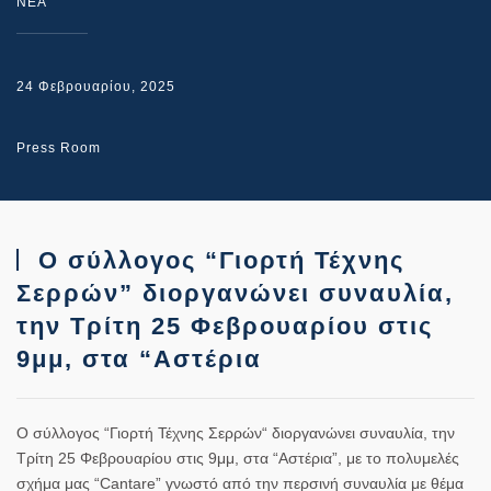
NEA
24 Φεβρουαρίου, 2025
Press Room
Ο σύλλογος “Γιορτή Τέχνης
Σερρών” διοργανώνει συναυλία,
την Τρίτη 25 Φεβρουαρίου στις
9μμ, στα “Αστέρια
Ο σύλλογος
“
Γ
ι
ορτ
ή
Τ
έ
χνης
Σερρ
ώ
ν
“
διοργανώνει συναυλία, την
Τρίτη 25 Φεβρουαρίου στις 9μμ, στα “Αστέρια”, με το πολυμελές
σχήμα μας
“Cantare”
γνωστό από την περσινή συναυλία με θέμα