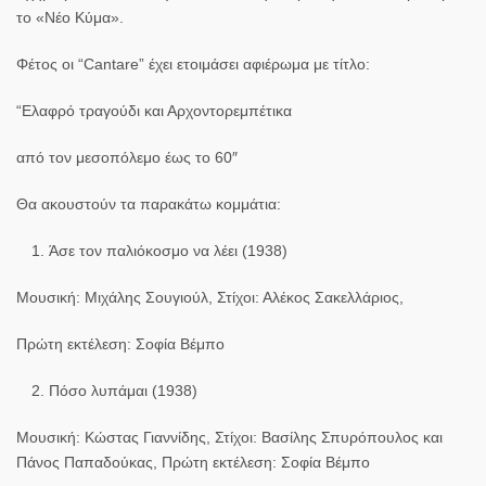
το «Νέο Κύμα».
Φέτος οι “Cantare” έχει ετοιμάσει αφιέρωμα με τίτλο:
“
Ελ
α
φρ
ό
τρ
α
γο
ύ
δ
ι
κ
αι
Αρχοντορεμπ
έ
τ
ι
κ
α
α
π
ό
τον
μεσοπ
ό
λεμο
έ
ως
το
60″
Θα ακουστούν τα παρακάτω κομμάτια:
Άσε τον παλιόκοσμο να λέει (1938)
Μουσική: Μιχάλης Σουγιούλ, Στίχοι: Αλέκος Σακελλάριος,
Πρώτη εκτέλεση: Σοφία Βέμπο
Πόσο λυπάμαι (1938)
Μουσική: Κώστας Γιαννίδης, Στίχοι: Βασίλης Σπυρόπουλος και
Πάνος Παπαδούκας, Πρώτη εκτέλεση: Σοφία Βέμπο