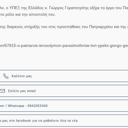
ο, ο ΥΠΕΞ της Ελλάδος κ. Γιώργος Γεραπετρίτης εξήρε το έργο του Πα
το ρόλο και την αποστολή του.
ς διαρκούς στήριξής του στις προσπάθειες του Πατριαρχείου και της
mon/67815-o-patriarxis-ierosolymon-parasimoforise-ton-ypeks-giorgo-ger
Καλέστε μας
Στείλτε μας email
ber / Whatsapp : 6942053400
α μας στο facebook για να μαθαίνετε όλα τα νέα