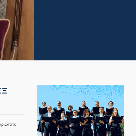
ΕΞ
αριώτατο