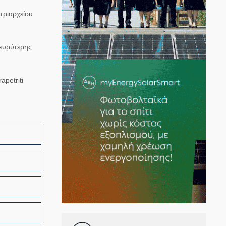
τριαρχείου
 ευρύτερης
apetriti