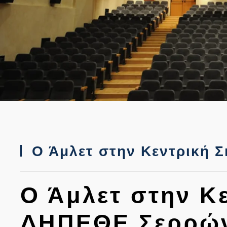
Ο Άμλετ στην Κεντρική 
Ο Άμλετ στην Κ
ΔΗΠΕΘΕ Σερρώ