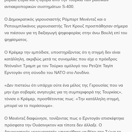
αντιαεροπορικών συστημάτων S-400.
Ο Δημοκρατικός γερουσιαστής Ρόμπερτ Μενέντεζ και ο
Ρεπουμπλικάνος γερουσιαστής Τεντ Κρουζ προσπάθησαν σήμερα
να πιέσουν για τη διεξαγωγή ψηφοφορίας στην άνω Βουλή επί του
ψηφίσματος.
Ο Κρέιμερ την εμπόδισε, υποστηρίζοντας ότι η στιγμή δεν είναι
κατάλληλη, ακριβώς μετά τις συνομιλίες που είχε ο πρόεδρος
Ντόναλντ Τραμπ
με τον Τούρκο ομόλογό του Ρετζέπ Ταγίπ
Ερντογάν στη σύνοδο του ΝΑΤΟ στο Λονδίνο.
«Δεν πιστεύω ότι υπάρχει ούτε ένα μέλος της Γερουσίας που να
μην έχει σοβαρές ανησυχίες για τη συμπεριφορά της Τουρκίας»,
τόνισε ο Κρέιμερ, προσθέτοντας πως: «Την κατάλληλη στιγμή,
μπορεί να το περάσουμε».
Ο Μενέντεζ διαφώνησε, τονίζοντας πως ο Ερντογάν επισκέφτηκε
πρόσφατα την Ουάσινγκτον και τίποτε δεν άλλαξε. Ο
Δημοκρατικός γερουσιαστής υποσχέθηκε να θέτει στο Σώμα το