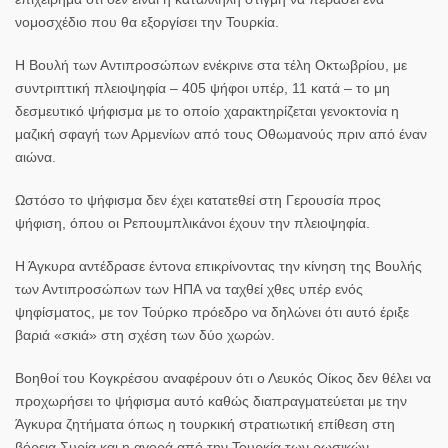
νομοσχέδιο που θα εξοργίσει την Τουρκία.
Η Βουλή των Αντιπροσώπων ενέκρινε στα τέλη Οκτωβρίου, με
συντριπτική πλειοψηφία – 405 ψήφοι υπέρ, 11 κατά – το μη
δεσμευτικό ψήφισμα με το οποίο χαρακτηρίζεται γενοκτονία η
μαζική σφαγή των Αρμενίων από τους Οθωμανούς πριν από έναν
αιώνα.
Ωστόσο το ψήφισμα δεν έχει κατατεθεί στη Γερουσία προς
ψήφιση, όπου οι Ρεπουμπλικάνοι έχουν την πλειοψηφία.
Η Άγκυρα αντέδρασε έντονα επικρίνοντας την κίνηση της Βουλής
των Αντιπροσώπων των
ΗΠΑ
να ταχθεί χθες υπέρ ενός
ψηφίσματος, με τον Τούρκο πρόεδρο να δηλώνει ότι αυτό έριξε
βαριά «σκιά» στη σχέση των δύο χωρών.
Βοηθοί του Κογκρέσου αναφέρουν ότι ο Λευκός Οίκος δεν θέλει να
προχωρήσει το ψήφισμα αυτό καθώς διαπραγματεύεται με την
Άγκυρα ζητήματα όπως η τουρκική στρατιωτική επίθεση στη
βόρεια Συρία και η αγορά από την
Τουρκία
των ρωσικών