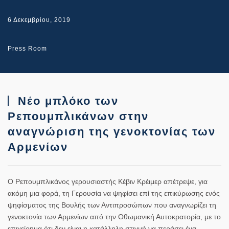
6 Δεκεμβρίου, 2019
Press Room
Νέο μπλόκο των
Ρεπουμπλικάνων στην
αναγνώριση της γενοκτονίας των
Αρμενίων
Ο Ρεπουμπλικάνος γερουσιαστής Κέβιν Κρέιμερ απέτρεψε, για
ακόμη μια φορά, τη Γερουσία να ψηφίσει επί της επικύρωσης ενός
ψηφίσματος της Βουλής των Αντιπροσώπων που αναγνωρίζει τη
γενοκτονία των Αρμενίων
από την Οθωμανική Αυτοκρατορία, με το
επιχείρημα ότι δεν είναι η κατάλληλη στιγμή να περάσει ένα