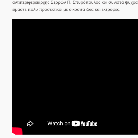
αντιπεριφερειάρχης Σερρών Π. Σπυρόπουλος και συνιστά ψυχραιμ
είμαστε πολύ προσεκτικοί με οικόσιτα ζώα και εκτροφές.