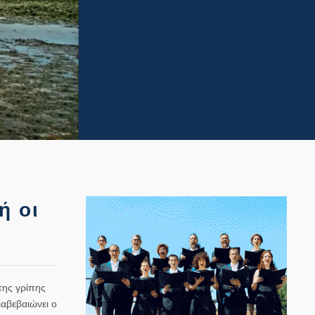
ή οι
της γρίπης
ιαβεβαιώνει ο