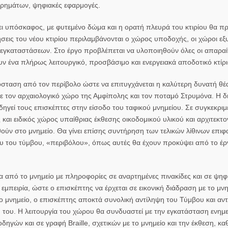
υρημάτων, ψηφιακές εφαρμογές.
ει υπόσκαφος, με φυτεμένο δώμα και η ορατή πλευρά του κτιρίου θα π
σεις
του νέου κτιρίου περιλαμβάνονται ο χώρος υποδοχής, οι χώροι ε
 εγκαταστάσεων. Στο έργο προβλέπεται να υλοποιηθούν όλες οι απαραί
ν ένα πλήρως λειτουργικό, προσβάσιμο και ενεργειακά αποδοτικό κτίρι
όσταση από τον περίβολο ώστε να επιτυγχάνεται η καλύτερη δυνατή θέ
ε τον αρχαιολογικό χώρο της Αμφίπολης και τον ποταμό Στρυμόνα. Η 
δηγεί τους επισκέπτες στην είσοδο του ταφικού μνημείου. Σε συγκεκριμ
ι ειδικός χώρος υπαίθριας έκθεσης οικοδομικού υλικού και αρχιτεκτ
ύν στο μνημείο. Θα γίνει επίσης συντήρηση των τελικών λίθινων επιφ
ου του τύμβου, «περιβόλου», όπως αυτές θα έχουν προκύψει από το έρ
 από το μνημείο με πληροφορίες σε αναρτημένες πινακίδες και σε ψηφ
μπειρία, ώστε ο επισκέπτης να έρχεται σε εικονική διάδραση με το μνη
 μνημείο, ο επισκέπτης αποκτά συνολική αντίληψη του Τύμβου και αντι
 του. Η λειτουργία του χώρου θα συνδυαστεί με την εγκατάσταση ενημ
γών και σε γραφή Braille, σχετικών με το μνημείο και την έκθεση, κα