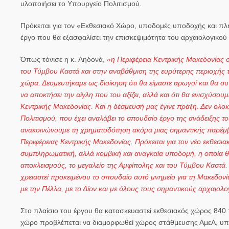
υλοποιήσει το Υπουργείο Πολιτισμού.
Πρόκειται για τον
«Εκθεσιακό Χώρο, υποδομές υποδοχής και πλ
έργο που θα εξασφαλίσει την επισκεψιμότητα του αρχαιολογικού
Όπως τόνισε η κ.
Αηδονά
,
«η Περιφέρεια Κεντρικής Μακεδονίας 
του Τύμβου Καστά και στην αναβάθμιση της ευρύτερης περιοχής 
χώρα. Δεσμευτήκαμε ως διοίκηση ότι θα είμαστε αρωγοί και θα συν
να αποκτήσει την αίγλη που του αξίζει, αλλά και ότι θα ενισχύσο
Κεντρικής Μακεδονίας. Και η δέσμευσή μας έγινε πράξη. Δεν ολο
Πολιτισμού, που έχει αναλάβει το σπουδαίο έργο της ανάδειξης του
ανακοινώνουμε τη χρηματοδότηση ακόμα μιας σημαντικής παρέμ
Περιφέρειας Κεντρικής Μακεδονίας. Πρόκειται για τον νέο εκθεσια
συμπληρωματική, αλλά κομβική και αναγκαία υποδομή, η οποία θ
αποκλεισμούς, το μεγαλείο της Αμφίπολης και του Τύμβου Καστά. 
χρειαστεί προκειμένου το σπουδαίο αυτό μνημείο για τη Μακεδονία
με την Πέλλα, με το Δίον και με όλους τους σημαντικούς αρχαιολ
Στο πλαίσιο του έργου θα κατασκευαστεί
εκθεσιακός χώρος
840 τ
χώρο
προβλέπεται να διαμορφωθεί χώρος στάθμευσης ΑμεΑ, υπο