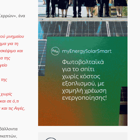
 Σερρών»
, ένα
κού μνημείου
μα για τη
ισκέψιμο και
μα της
γείο
 της
 χωρίς
αι σε ό,τι
αι τις Αιγές,
βάλλοντα
σκεπτών,