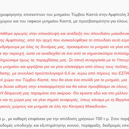
ηροφόρησης επισκεπτών του μνημείου Τύμβου Καστά στην Αμφίπολη
 χώρου και του ταφικού μνημείου Καστά, με προσβασιμότητα για όλους.
στάθηκε αρωγός στην αποκάλυψη και ανάδειξη του σπουδαίου μακεδονι
της Αμφίπολης, από την αρχή που ανακαλύφθηκε το σπουδαίο αυτό εύρη
δράμουμε με όλες τις δυνάμεις μας, προκειμένου το μνημείο να γίνει επ
υμε την περιοχή, ώστε να αναδειχθεί σε ένα από τα σημαντικότερα τοπόση
κληρώσαμε όμως τις παρεμβάσεις μας. Σε στενή συνεργασία με το Υπουρ
 μνημείου και εργάζεται για να γίνει επισκέψιμο από όλους τους πολίτες,
βασης, με συνολικό προϋπολογισμό 6,6 εκ. ευρώ από πόρους του ΕΣΠΑ
κό χώρο του Τύμβου Καστά, που θα είναι ένα στολίδι για το μνημείο, μια
α δώσει ώθηση στην επισκεψιμότητα και θα κάνει προσβάσιμο σε όλους,
Η δέσμευσή μας παραμένει στο ακέραιο. Θα είμαστε εδώ και στο μέλλον κ
 και τη χώρα μας να γίνει σημείο αναφοράς, όπως κάναμε με τη Βεργίνα κ
ογικούς χώρους και μνημεία σε όλη την Κεντρική Μακεδονία»
.
.μ., με καθαρή επιφάνεια για την απόδοση χρήσεων 700 τ.μ. Στον
περι
δομές υποδοχής και εξυπηρέτησης κοινού, περίφραξη, διαδρομές επι