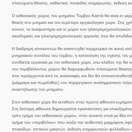
πλατώματα θέασης, καθιστικά, πινακίδες ενημέρωσης, έκθεση ε
Ο εκθεσιακός χώρος του μνημείου Τύμβου Καστά θα είναι εν μέρ
θέαση στο μνημείο και τον ευρύτερο αρχαιολογικό χώρο. Στις
χρή
κοινού, το αναψυκτήριο και οι χώροι των ηλεκτρομηχανολογικών
οικοδομικές και ηλεκτρομηχανολογικές εργασίες που θα αποδίδου
Η
διαδρομή επισκεπτών
θα αναπτυχθεί περιμετρικά σε ικανή απ
μνημειακού συνόλου του τύμβου, η κατανόηση της σχέσης του μ
συνδέεται οργανικά με τον εκθεσιακό χώρο, ενώ κλάδος της θα ο
του περιβάλλοντος χώρου θα διαμορφωθούν πλατώματα θέασης κα
που προέρχονται από τις ανασκαφές και δεν θα επανατοποθετηθο
(μάρμαρο και πωρόλιθος) του περιμετρικού αναλημματικού τοίχ
αναστήλωσης του μνημείου.
Στον εκθεσιακό χώρο θα εκτεθούν στην
πρώτη αίθουσα
ευρήματα
Στη
δεύτερη αίθουσα
δημιουργείται εγκατάσταση για επαυξημένη ε
τρίτο τμήμα
του εκθεσιακού χώρου, στην ανοικτή στοά με θέα στο
τμήμα του «περιβόλου» που σώζει την αυθεντική μαρμάρινη όψη
πινακίδων, απτικών μακετών, έκδοση ενημερωτικών φυλλαδίων-οδη