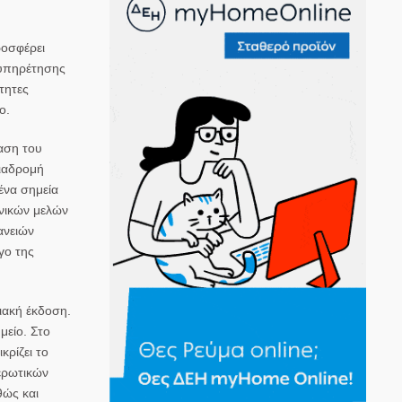
ροσφέρει
ξυπηρέτησης
τητες
ο.
αση του
διαδρομή
ένα σημεία
ονικών μελών
ανειών
γο της
ιακή έκδοση.
μείο. Στο
κρίζει το
ερωτικών
θώς και