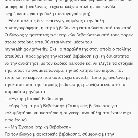
μορφή pdf (αναλόγως τι έχει επιλέξει ο πολίτης ως κανάλι
ενημέρωσης για την άυλη συνταγογράφηση).
– Εάν ο πολίτης δεν είναι εγγεγραμμένος στην άυλη
συνταγογράφηση, η ιατρική βεβαίωση εκτυπώνεται από τον ιατρό.
Ο έλεγχος γνησιότητας των ιατρικών βεβαιώσεων από τους φορείς
στους οποίους απευθύνεται γίνεται μέσω του
myhealth.gov.gr/verify. Εκεί, ο παραλήπτης στον οποίο ο πολίτης
απευθύνει προς χρήση την ιατρική βεβαίωση έχει τη δυνατότητα
να την αναζητήσει με τον κωδικό barcode και να ελέγξει τα στοιχεία
της, όπως το ονοματεπώνυμο, την ειδικότητα του ιατρού, τον
τύπο και το κείμενο που αυτός έχει συντάξει. Επίσης, ανάλογα με
την κατάσταση της ιατρικής βεβαίωσης εμφανίζεται ένα από τα
παρακάτω μηνύματα:
– «Έγκυρη Ιατρική Βεβαίωση»
– «Ληγμένη Ιατρική Βεβαίωση» (Οι ιατρικές βεβαιώσεις για
κολυμβητήρια, γυμναστήρια ή συγκεκριμένα αθλήματα έχουν ισχύ
ενός έτους)
– «Μη Έγκυρη Ιατρική Βεβαίωση»
Για τον έλεγχο μίας ιατρικής βεβαίωσης, σύμφωνα με την