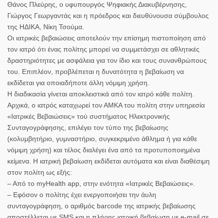
Θάνος Πλεύρης, ο υφυπουργός Ψηφιακής Διακυβέρνησης,
Γιώργος Γεωργαντάς και η πρόεδρος και διευθύνουσα σύμβουλος
της ΗΔΙΚΑ, Νίκη Τσούμα.
Οι ιατρικές βεβαιώσεις αποτελούν την επίσημη πιστοποίηση από
τον ιατρό ότι ένας πολίτης μπορεί να συμμετάσχει σε αθλητικές
δραστηριότητες με ασφάλεια για τον ίδιο και τους συνανθρώπους
του. Επιπλέον, προβλέπεται η δυνατότητα η βεβαίωση να
εκδίδεται για οποιαδήποτε άλλη νόμιμη χρήση.
Η διαδικασία γίνεται αποκλειστικά από τον ιατρό κάθε πολίτη.
Αρχικά, ο ιατρός καταχωρεί τον ΑΜΚΑ του πολίτη στην υπηρεσία
«Ιατρικές Βεβαιώσεις» τού συστήματος Ηλεκτρονικής
Συνταγογράφησης, επιλέγει τον τύπο της βεβαίωσης
(κολυμβητήριο, γυμναστήριο, συγκεκριμένο άθλημα ή για κάθε
νόμιμη χρήση) και τέλος διαλέγει ένα από τα προτυποποιημένα
κείμενα. Η ιατρική βεβαίωση εκδίδεται αυτόματα και είναι διαθέσιμη
στον πολίτη ως εξής:
– Από το myHealth app, στην ενότητα «Ιατρικές Βεβαιώσεις».
– Εφόσον ο πολίτης έχει ενεργοποιήσει την άυλη
συνταγογράφηση, ο αριθμός barcode της ιατρικής βεβαίωσης
αποστέλλεται με SMS και η πλήρης ιατρική βεβαίωση με e-mail σε