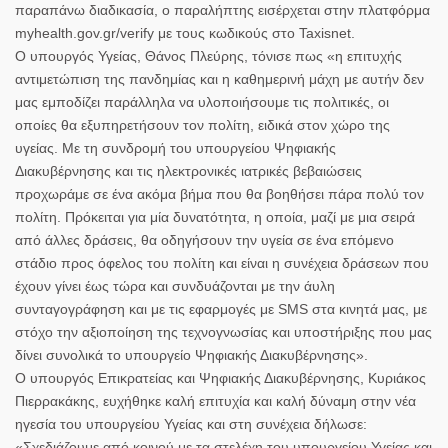
παραπάνω διαδικασία, ο παραλήπτης εισέρχεται στην πλατφόρμα
myhealth.gov.gr/verify με τους κωδικούς στο Taxisnet.
Ο υπουργός Υγείας, Θάνος Πλεύρης, τόνισε πως «η επιτυχής
αντιμετώπιση της πανδημίας και η καθημερινή μάχη με αυτήν δεν
μας εμποδίζει παράλληλα να υλοποιήσουμε τις πολιτικές, οι
οποίες θα εξυπηρετήσουν τον πολίτη, ειδικά στον χώρο της
υγείας. Με τη συνδρομή του υπουργείου Ψηφιακής
Διακυβέρνησης και τις ηλεκτρονικές ιατρικές βεβαιώσεις
προχωράμε σε ένα ακόμα βήμα που θα βοηθήσει πάρα πολύ τον
πολίτη. Πρόκειται για μία δυνατότητα, η οποία, μαζί με μια σειρά
από άλλες δράσεις, θα οδηγήσουν την υγεία σε ένα επόμενο
στάδιο προς όφελος του πολίτη και είναι η συνέχεια δράσεων που
έχουν γίνει έως τώρα και συνδυάζονται με την άυλη
συνταγογράφηση και με τις εφαρμογές με SMS στα κινητά μας, με
στόχο την αξιοποίηση της τεχνογνωσίας και υποστήριξης που μας
δίνει συνολικά το υπουργείο Ψηφιακής Διακυβέρνησης».
Ο υπουργός Επικρατείας και Ψηφιακής Διακυβέρνησης, Κυριάκος
Πιερρακάκης, ευχήθηκε καλή επιτυχία και καλή δύναμη στην νέα
ηγεσία του υπουργείου Υγείας και στη συνέχεια δήλωσε:
«Σχεδιάζουμε από κοινού με τα στελέχη του υπουργείου Υγείας και