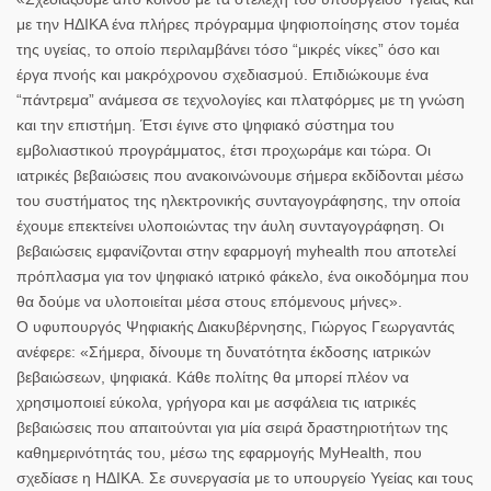
με την ΗΔΙΚΑ ένα πλήρες πρόγραμμα ψηφιοποίησης στον τομέα
της υγείας, το οποίο περιλαμβάνει τόσο “μικρές νίκες” όσο και
έργα πνοής και μακρόχρονου σχεδιασμού. Επιδιώκουμε ένα
“πάντρεμα” ανάμεσα σε τεχνολογίες και πλατφόρμες με τη γνώση
και την επιστήμη. Έτσι έγινε στο ψηφιακό σύστημα του
εμβολιαστικού προγράμματος, έτσι προχωράμε και τώρα. Οι
ιατρικές βεβαιώσεις που ανακοινώνουμε σήμερα εκδίδονται μέσω
του συστήματος της ηλεκτρονικής συνταγογράφησης, την οποία
έχουμε επεκτείνει υλοποιώντας την άυλη συνταγογράφηση. Οι
βεβαιώσεις εμφανίζονται στην εφαρμογή myhealth που αποτελεί
πρόπλασμα για τον ψηφιακό ιατρικό φάκελο, ένα οικοδόμημα που
θα δούμε να υλοποιείται μέσα στους επόμενους μήνες».
Ο υφυπουργός Ψηφιακής Διακυβέρνησης, Γιώργος Γεωργαντάς
ανέφερε: «Σήμερα, δίνουμε τη δυνατότητα έκδοσης ιατρικών
βεβαιώσεων, ψηφιακά. Κάθε πολίτης θα μπορεί πλέον να
χρησιμοποιεί εύκολα, γρήγορα και με ασφάλεια τις ιατρικές
βεβαιώσεις που απαιτούνται για μία σειρά δραστηριοτήτων της
καθημερινότητάς του, μέσω της εφαρμογής MyHealth, που
σχεδίασε η ΗΔΙΚΑ. Σε συνεργασία με το υπουργείο Υγείας και τους