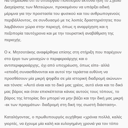
Να σημειωθεί ότι το υπουργείο Πολιτισμού εκπονεί ήδη το Σχέδιο
Διαχείρισης των Μετεώρων, προκειμένου να υπάρξει ειδική
μέριμνα για την προστασία του φυσικού και του ανθρωπογενούς
περιβάλλοντος, σε συνδυασμό με τις λοιπές δραστηριότητες που
λαμβάνουν χώρα στην περιοχή, όπως η αναρρίχηση και η
πεζοπορία ταυτόχρονα και με την τουριστική αναβάθμιση της
περιοχής.
Ο κ. Μητσοτάκης αναφέρθηκε επίσης στη στήριξη που παρέχουν
στο έργο των μοναχών ο περιφερειάρχης και ο
αντιπεριφερειάρχης, όχι από υποχρέωση, όπως είπε- αλλά
«επειδή συναισθάνονται και αυτοί την τεράστια ευθύνη να
προσθέσουν μία μικρή ψηφίδα σε μία ιστορική διαδρομή αιώνων»
και τόνισε: «Αυτό είναι και το δικό μας χρέος, αυτό είναι και το δικό
μας βάρος και όταν επισκέπτεται κάνεις αυτούς τους τόπους, το
βάρος της Ιστορίας δεν μπορεί να μην βάζει και την δική μας μικρή
-εκ των πραγμάτων- διαδρομή στη δική της σωστή διάσταση».
Καταλήγοντας, ο πρωθυπουργός ευχήθηκε «χρόνια πολλά, καλές
γιορτές, να έχουμε μία καλή και ευλογημένη χρονιά για τον τόπο