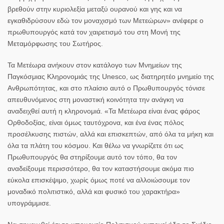
βρεθούν στην κυριολεξία μεταξύ ουρανού και γης και να
εγκαθιδρύσουν εδώ τον μοναχισμό των Μετεώρων» ανέφερε ο
πρωθυπουργός κατά τον χαιρετισμό του στη Μονή της
Μεταμόρφωσης του Σωτήρος.
Τα
Μετέωρα
ανήκουν στον κατάλογο των Μνημείων της
Παγκόσμιας Κληρονομιάς της Unesco, ως διατηρητέο μνημείο της
Ανθρωπότητας, και στο πλαίσιο αυτό ο Πρωθυπουργός τόνισε
απευθυνόμενος στη μοναστική κοινότητα την ανάγκη να
αναδειχθεί αυτή η κληρονομιά. «Τα
Μετέωρα
είναι ένας φάρος
Ορθοδοξίας, είναι όμως ταυτόχρονα, και ένα ένας πόλος
προσέλκυσης πιστών, αλλά και επισκεπτών, από όλα τα μήκη και
όλα τα πλάτη του κόσμου. Και θέλω να γνωρίζετε ότι ως
Πρωθυπουργός θα στηρίξουμε αυτό τον τόπο, θα τον
αναδείξουμε περισσότερο, θα τον καταστήσουμε ακόμα πιο
εύκολα επισκέψιμο, χωρίς όμως ποτέ να αλλοιώσουμε τον
μοναδικό πολιτιστικό, αλλά και φυσικό του χαρακτήρα»
υπογράμμισε.