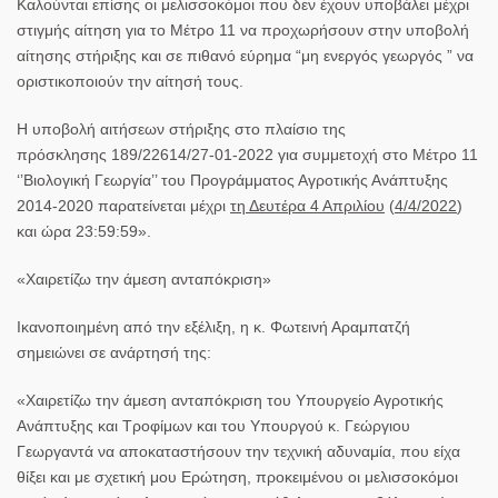
Καλούνται επίσης οι μελισσοκόμοι που δεν έχουν υποβάλει μέχρι
στιγμής αίτηση για το Μέτρο 11 να προχωρήσουν στην υποβολή
αίτησης στήριξης και σε πιθανό εύρημα “μη ενεργός γεωργός ” να
οριστικοποιούν την αίτησή τους.
Η υποβολή αιτήσεων στήριξης στο πλαίσιο της
πρόσκλησης 189/22614/27-01-2022 για συμμετοχή στο Μέτρο 11
‘’Βιολογική Γεωργία’’ του Προγράμματος Αγροτικής Ανάπτυξης
2014-2020 παρατείνεται μέχρι
τη Δευτέρα 4 Απριλίου
(
4/4/2022
)
και ώρα 23:59:59».
«Χαιρετίζω την άμεση ανταπόκριση»
Ικανοποιημένη από την εξέλιξη, η κ.
Φωτεινή Αραμπατζή
σημειώνει σε ανάρτησή της:
«Χαιρετίζω την άμεση ανταπόκριση του Υπουργείο Αγροτικής
Ανάπτυξης και Τροφίμων και του Υπουργού κ.
Γεώργιου
Γεωργαντά
να αποκαταστήσουν την τεχνική αδυναμία, που είχα
θίξει και με σχετική μου Ερώτηση, προκειμένου οι μελισσοκόμοι