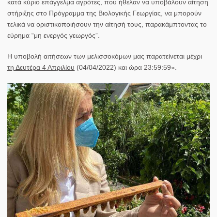
κατά κύριο επάγγελμα αγρότες, που ήθελαν να υποβάλουν αίτηση
στήριξης στο Πρόγραμμα της Βιολογικής Γεωργίας, να μπορούν
τελικά να οριστικοποιήσουν την αίτησή τους, παρακάμπτοντας το
εύρημα “μη ενεργός γεωργός”.
Η υποβολή αιτήσεων των μελισσοκόμων μας παρατείνεται μέχρι
τη Δευτέρα 4 Απριλίου
(04/04/2022) και ώρα 23:59:59».