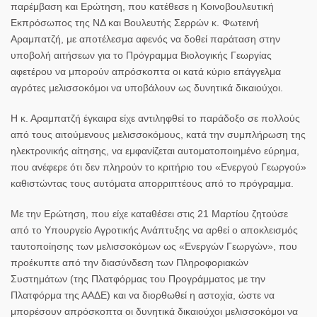
παρέμβαση και Ερώτηση, που κατέθεσε η Κοινοβουλευτική
Εκπρόσωπος της ΝΔ και Βουλευτής Σερρών κ.
Φωτεινή
Αραμπατζή
, με αποτέλεσμα αφενός να δοθεί παράταση στην
υποβολή αιτήσεων για το Πρόγραμμα Βιολογικής Γεωργίας
αφετέρου να μπορούν απρόσκοπτα οι κατά κύριο επάγγελμα
αγρότες μελισσοκόμοι να υποβάλουν ως δυνητικά δικαιούχοι.
Η κ. Αραμπατζή έγκαιρα είχε αντιληφθεί το παράδοξο σε πολλούς
από τους αιτούμενους μελισσοκόμους, κατά την συμπλήρωση της
ηλεκτρονικής αίτησης, να εμφανίζεται αυτοματοποιημένο εύρημα,
που ανέφερε ότι δεν πληρούν το κριτήριο του «Ενεργού Γεωργού»
καθιστώντας τους αυτόματα απορριπτέους από το πρόγραμμα.
Με την Ερώτηση, που είχε καταθέσει στις 21 Μαρτίου ζητούσε
από το Υπουργείο Αγροτικής Ανάπτυξης να αρθεί ο αποκλεισμός
ταυτοποίησης των μελισσοκόμων ως «Ενεργών Γεωργών», που
προέκυπτε από την διασύνδεση των Πληροφοριακών
Συστημάτων (της Πλατφόρμας του Προγράμματος με την
Πλατφόρμα της ΑΑΔΕ) και να διορθωθεί η αστοχία, ώστε να
μπορέσουν απρόσκοπτα οι δυνητικά δικαιούχοι μελισσοκόμοι να