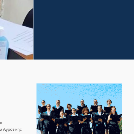
αι
ύ Αγροτικής