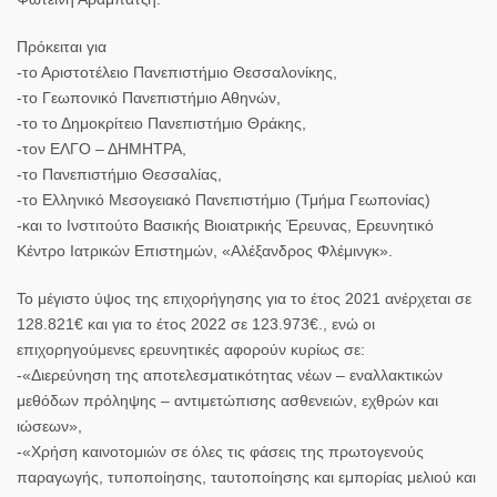
Πρόκειται για
-το Αριστοτέλειο Πανεπιστήμιο Θεσσαλονίκης,
-το Γεωπονικό Πανεπιστήμιο Αθηνών,
-το το Δημοκρίτειο Πανεπιστήμιο Θράκης,
-τον ΕΛΓΟ – ΔΗΜΗΤΡΑ,
-το Πανεπιστήμιο Θεσσαλίας,
-το Ελληνικό Μεσογειακό Πανεπιστήμιο (Τμήμα Γεωπονίας)
-και το Ινστιτούτο Βασικής Βιοιατρικής Έρευνας, Ερευνητικό
Κέντρο Ιατρικών Επιστημών, «Αλέξανδρος Φλέμινγκ».
Το μέγιστο ύψος της επιχορήγησης για το έτος 2021 ανέρχεται σε
128.821€ και για το έτος 2022 σε 123.973€., ενώ οι
επιχορηγούμενες ερευνητικές αφορούν κυρίως σε:
-«Διερεύνηση της αποτελεσματικότητας νέων – εναλλακτικών
μεθόδων πρόληψης – αντιμετώπισης ασθενειών, εχθρών και
ιώσεων»,
-«Χρήση καινοτομιών σε όλες τις φάσεις της πρωτογενούς
παραγωγής, τυποποίησης, ταυτοποίησης και εμπορίας μελιού και