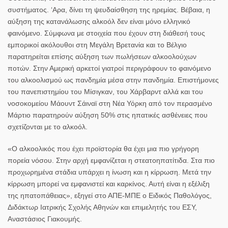
συστήματος. ‘Αρα, δίνει τη ψευδαίσθηση της ηρεμίας. Βέβαια, η
αύξηση της κατανάλωσης αλκοόλ δεν είναι μόνο ελληνικό
φαινόμενο. Σύμφωνα με στοιχεία που έχουν στη διάθεσή τους
εμπορικοί ακόλουθοι στη Μεγάλη Βρετανία και το Βέλγιο
παρατηρείται επίσης αύξηση των πωλήσεων αλκοολούχων
ποτών. Στην Αμερική αρκετοί γιατροί περιγράφουν το φαινόμενο
του αλκοολισμού ως πανδημία μέσα στην πανδημία. Επιστήμονες
του πανεπιστημίου του Μίσιγκαν, του Χάρβαρντ αλλά και του
νοσοκομείου Μάουντ Σάιναϊ στη Νέα Υόρκη από τον περασμένο
Μάρτιο παρατηρούν αύξηση 50% στις ηπατικές ασθένειες που
σχετίζονται με το αλκοόλ.
«Ο αλκοολικός που έχει προϊστορία θα έχει μια πιο γρήγορη
πορεία νόσου. Στην αρχή εμφανίζεται η στεατοηπατίτιδα. Στα πιο
προχωρημένα στάδια υπάρχει η ίνωση και η κίρρωση. Μετά την
κίρρωση μπορεί να εμφανιστεί και καρκίνος. Αυτή είναι η εξέλιξη
της ηπατοπάθειας», εξηγεί στο ΑΠΕ-ΜΠΕ ο Ειδικός Παθολόγος,
Διδάκτωρ Ιατρικής Σχολής Αθηνών και επιμελητής του ΕΣΥ,
Αναστάσιος Γιακουμής.