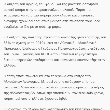
Η αύξηση του άγχους, του φόβου και της μοναξιάς οδήγησαν
αρκετό κόσμο στην υπερκατανάλωση αλκοόλ. Παρότι τα
εστιατόρια και τα μπαρ παραμένουν κλειστά και οι εταιρείες
διανομής έχουν δει δραματική μείωση στις πωλήσεις τους, δεν
συμβαίνει το ίδιο με τα σούπερ μάρκετ.
«Η αύξηση της πώλησης προϊόντων αλκοόλης ήταν της τάξης του
85% σε σχέση με το 2019», λέει στο Αθηναϊκό – Μακεδονικό
Πρακτορείο Ειδήσεων ο Γεράσιμος Παπαναστασάτος, υπεύθυνος
του Τομέα Έρευνας του ΚΕΘΕΑ που αποτελεί το μεγαλύτερο
δίκτυο υπηρεσιών απεξάρτησης και κοινωνικής επανένταξης στην
Ελλάδα.
Η τάση αποτυπώνεται και στα τηλέφωνα στο κέντρο των
Αλκοολικών Ανώνυμων. Μπορεί να μην υπάρχουν επίσημα
στατιστικά λόγω του πρωτοκόλλου ανωνυμίας όμως ο πρόεδρος
της αδελφότητας ΑΑ -όπως την αποκαλούν- τον τελευταίο χρόνο,
παρατηρεί πως οι κλήσεις έχουν αυξηθεί.
Ουσιαστικά, το αλκοόλ είναι κατασταλτικό του κεντρικού νευρικού