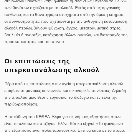
συνολικών θανάτων. Στην ηλικιακή ομάδα 20-39 σχεδόν το 13,5%
των θανάτων σχετίζεται με το αλκοόλ. Εκτός από τις οργανικές
ασθένειες και τα θανατηφόρα ατυχήματα υπό την άμεση επήρεια,
οι συννοσηρότητες που σχετίζονται με την ανθυγιεινή κατανάλωση
αλκοόλ περιλαμβάνουν ψύχωση, άγχος, μετατραυματικό στρες,
βουλιμία ή ανορεξία, κατάχρηση άλλων ουσιών, και διαταραχές της
προσωπικότητας και του ύπνου.
Οι επιπτώσεις της
υπερκατανάλωσης αλκοόλ
Πέρα από τις επιπτώσεις στην υγεία η υπερκατανάλωση αλκοόλ
επιφέρει σημαντικές κοινωνικές και οικονομικές συνέπειες. Δηλαδή
την απώλεια μιας θέσης εργασίας, το διαζύγιο και εν τέλει την
περιθωριοποίηση.
Η υπεύθυνη του ΚΕΘΕΑ ‘Αλφα για τις νόμιμες εξαρτήσεις όπως
είναι το αλκοόλ και ο τζόγος, Ελένη Βότικα εξηγεί: «Το φαινόμενο
της εξάρτησης είναι πολυπαραγοντικό. Έχει να κάνει με το άτομο,