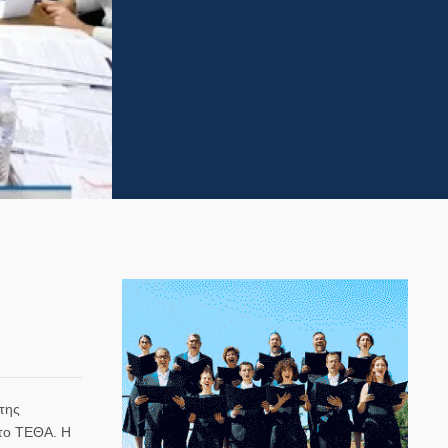
ο
της
 το ΤΕΘΑ. Η