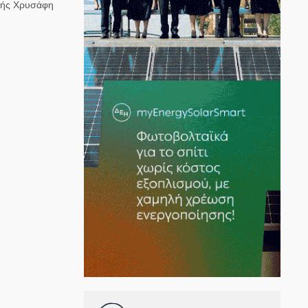
ρχής Χρυσάφη