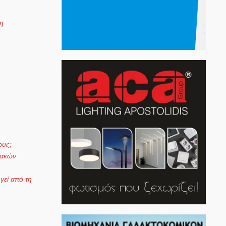
 η
ους;
ιακών
γεί από τη