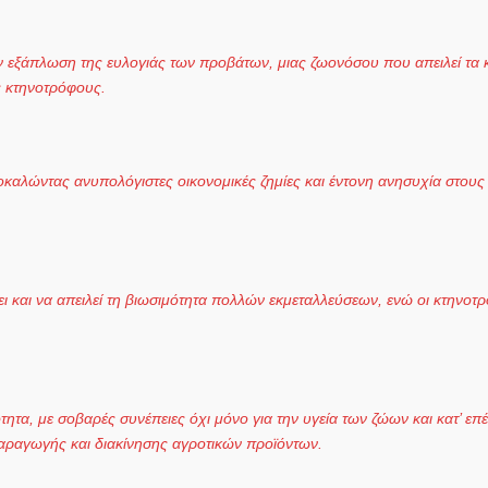
ν εξάπλωση της ευλογιάς των προβάτων, μιας ζωονόσου που απειλεί τα 
υς κτηνοτρόφους.
οκαλώντας ανυπολόγιστες οικονομικές ζημίες και έντονη ανησυχία στο
 και να απειλεί τη βιωσιμότητα πολλών εκμεταλλεύσεων, ενώ οι κτηνοτρ
ητα, με σοβαρές συνέπειες όχι μόνο για την υγεία των ζώων και κατ’ επέ
παραγωγής και διακίνησης αγροτικών προϊόντων.