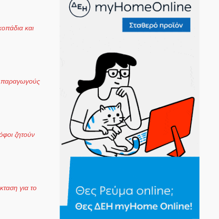
κοπάδια και
υς παραγωγούς
όφοι ζητούν
κταση για το