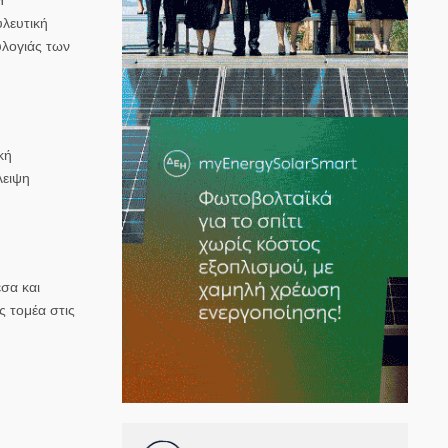
υλευτική
υλογιάς των
κή
λειψη
σα και
 τομέα στις