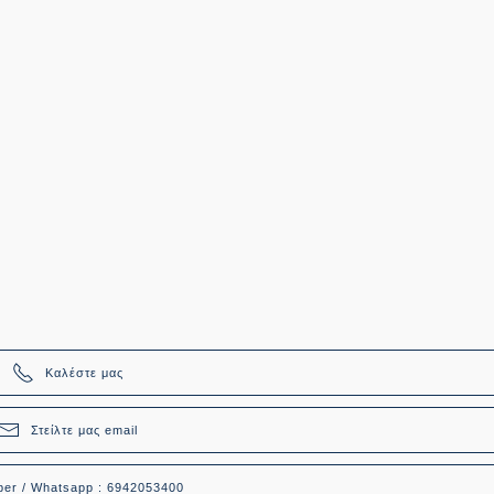
Καλέστε μας
Στείλτε μας email
ber / Whatsapp : 6942053400