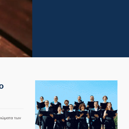
ο
αιώματα των