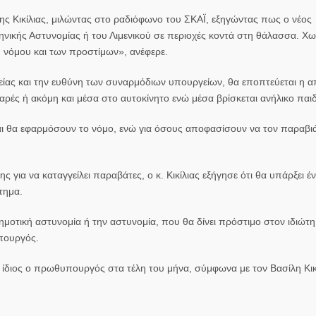
ης Κικίλιας
, μιλώντας στο ραδιόφωνο του ΣΚΑΪ, εξηγώντας πως ο νέος
ηνικής Αστυνομίας ή του Λιμενικού σε περιοχές κοντά στη θάλασσα. Χω
 νόμου και των προστίμων», ανέφερε.
Υγείας και την ευθύνη των συναρμόδιων υπουργείων, θα εποπτεύεται η
αρές ή ακόμη και μέσα στο αυτοκίνητο ενώ μέσα βρίσκεται ανήλικο παιδ
και θα εφαρμόσουν το νόμο, ενώ για όσους αποφασίσουν να τον παραβι
 για να καταγγείλει παραβάτες, ο κ. Κικίλιας εξήγησε ότι θα υπάρξει έ
τημα.
μοτική αστυνομία ή την αστυνομία, που θα δίνει πρόστιμο στον ιδιώτη
υπουργός.
 ίδιος ο πρωθυπουργός στα τέλη του μήνα, σύμφωνα με τον Βασίλη Κικ