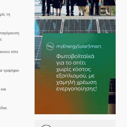
ρίς τη
 απαγόρευση
ί.
άσουν είπε
να τριψήφιο
 και
ίλια.