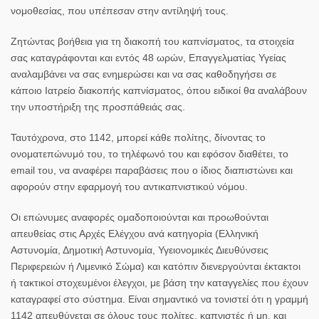
νομοθεσίας
, που υπέπεσαν στην αντίληψή τους.
Ζητώντας βοήθεια για τη διακοπή του καπνίσματος, τα στοιχεία
σας καταγράφονται και εντός 48 ωρών, Επαγγελματίας Υγείας
αναλαμβάνει να σας ενημερώσει και να σας καθοδηγήσει σε
κάποιο Ιατρείο διακοπής καπνίσματος, όπου ειδικοί θα αναλάβουν
την υποστήριξη της προσπάθειάς σας.
Ταυτόχρονα,
στο 1142, μπορεί κάθε πολίτης, δίνοντας το
ονοματεπώνυμό του, το τηλέφωνό του και εφόσον διαθέτει, το
email του, να αναφέρει παραβάσεις που ο ίδιος διαπιστώνει και
αφορούν στην εφαρμογή του αντικαπνιστικού νόμου
.
Οι επώνυμες αναφορές ομαδοποιούνται και προωθούνται
απευθείας στις Αρχές Ελέγχου ανά κατηγορία (Ελληνική
Αστυνομία, Δημοτική Αστυνομία, Υγειονομικές Διευθύνσεις
Περιφερειών ή Λιμενικό Σώμα) και κατόπιν διενεργούνται έκτακτοι
ή τακτικοί στοχευμένοι
έλεγχοι
, με βάση την καταγγελίες που έχουν
καταγραφεί στο σύστημα. Είναι σημαντικό να τονιστεί ότι η γραμμή
1142 απευθύνεται σε όλους τους πολίτες, καπνιστές ή μη, και