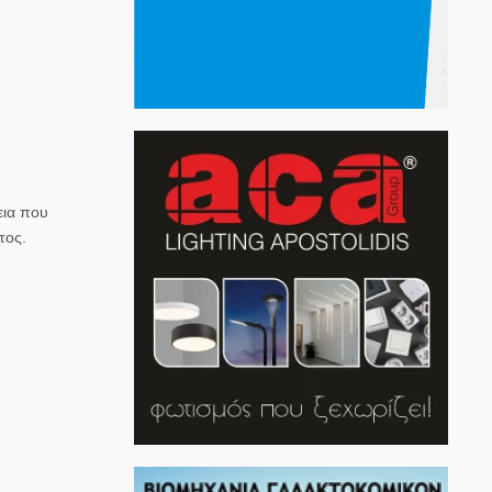
εια που
τος.