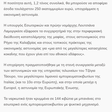
Η ποσότητα αυτή, 1,2 τόνος συνολικά, θα μπορούσε να αποφέρει
έσοδα τουλάχιστον 250 εκατομμυρίων ευρώ, υπογράμμισε η
οικονομική αστυνομία.
Η υπουργός Εσωτερικών και πρώην νομάρχης Λουτσιάνα
Λαμοργκέσε εξέφρασε τα συγχαρητήριά της στην περιφερειακή
διεύθυνση καταπολέμησης της μαφίας, στους αστυνομικούς στο
Ρήγιο της
Καλαβρίας
και στους τοπικούς πράκτορες της
οικονομικής αστυνομίας για «μια από τις μεγαλύτερες κατασχέσεις
κοκαΐνης
που έχουν γίνει επί του εθνικού εδάφους».
Η επιχείρηση πραγματοποιήθηκε με τη στενή συνεργασία μεταξύ
των αστυνομικών και της υπηρεσίας τελωνείων του Τζόγια
Τάουρο, του μεγαλύτερου λιμανιού εμπορευματοκιβωτίων της
Ιταλίας (και το 10ο στην Ευρώπη), και στην οποία μετείχε η
Europol, η αστυνομία της Ευρωπαϊκής Ένωσης.
Τα ναρκωτικά ήταν κρυμμένα σε 144 κιβώτια με μπανάνες στο
εσωτερικό ενός εμπορευματοκιβωτίου με ψυκτικό μηχανισμό.