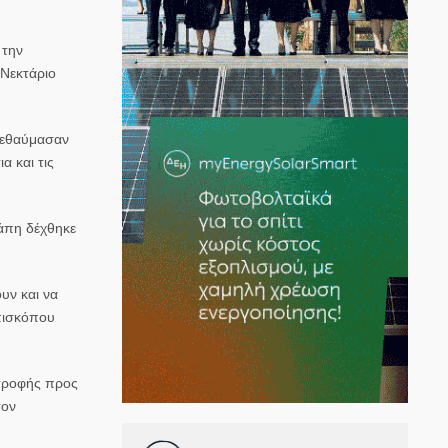
 την
 Νεκτάριο
 εθαύμασαν
 και τις
γάπη δέχθηκε
υν και να
Επισκόπου
στροφής προς
τον