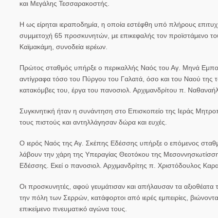
και Μεγάλης Τεσσαρακοστής.
Η ως είρηται ιεραποδημία, η οποία εστέφθη υπό πλήρους επιτυχί
συμμετοχή 65 προσκυνητών, με επικεφαλής τον προϊστάμενο του
Καϊμακάμη, συνοδεία ιερέων.
Πρώτος σταθμός υπήρξε ο περικαλλής Ναός του Αγ. Μηνά Εμπορ
αντίγραφα τόσο του Πύργου του Γαλατά, όσο και του Ναού της 
κατακόμβες του, έργα του πανοσιολ. Αρχιμανδρίτου π. Ναθαναήλ
Συγκινητική ήταν η συνάντηση στο Επισκοπείο της Ιεράς Μητρο
τους πιστούς και αντηλλάγησαν δώρα και ευχές.
Ο ιερός Ναός της Αγ. Σκέπης Εδέσσης υπήρξε ο επόμενος σταθμ
λάβουν την χάρη της Υπεραγίας Θεοτόκου της Μεσοννησιωτίσσης 
Εδέσσης. Εκεί ο πανοσιολ. Αρχιμανδρίτης π. Χριστόδουλος Καρα
Οι προσκυνητές, αφού γευμάτισαν και απήλαυσαν τα αξιοθέατα
την πόλη των Σερρών, κατάφορτοι από ιερές εμπειρίες, βιώνον
επικείμενο πνευματικό αγώνα τους.