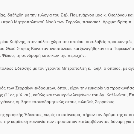
ας, διεξήχθη με την ευλογία του Σεβ. Ποιμενάρχου μας κ. Θεολόγου και
 ιερού Μητροπολιτικού Ναού των Σερρών, πανοσιολ. Αρχιμανδρίτη π.
ίου Κοζάνης, στον αύλειο χώρο του οποίου, οι ευλαβείς προσκυνητές
του Θεού Σοφίας Κωνσταντινουπόλεως και ξεναγήθηκαν στα Παρεκκλήσια
 Φίλιου, τη συνδρομή κατοίκων της περιοχής.
πόλεως Εδέσσης με τον γέροντα Μητροπολίτη κ. Ιωήλ, ο οποίος, με α
ός των Σερραίων εκδρομέων, όπου, είχαν την ευκαιρία να προσκυνήσο
(11ος μ.Χ. αι.), καθώς και των ιερών λειψάνων του Αγ. Καλλινίκου, 
γιάννης ομίλησε εποικοδομητικώς στους ευλαβείς Σερραίους.
 της γραφικής Έδεσσας, νωρίς το απόγευμα, πήραν τον δρόμο της επι
τας την καρδιακή κοινωνία των προσώπων και λαμβάνοντας δύναμη για 