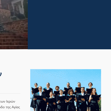
ν
των Ιερών
δο της Αγίας