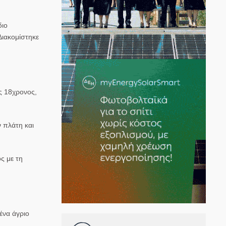
διο
Διακομίστηκε
ας 18χρονος,
 πλάτη και
ς με τη
ένα άγριο