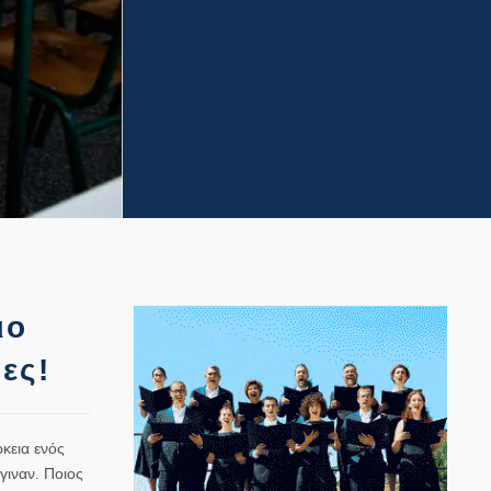
ιο
ες!
κεια ενός
γιναν. Ποιος