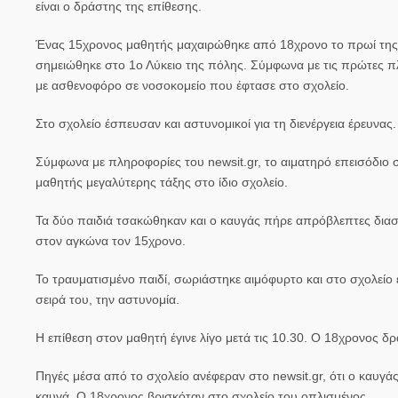
είναι ο δράστης της επίθεσης.
Ένας 15χρονος μαθητής μαχαιρώθηκε από 18χρονο το πρωί της Π
σημειώθηκε στο 1ο Λύκειο της πόλης. Σύμφωνα με τις πρώτες π
με ασθενοφόρο σε νοσοκομείο που έφτασε στο σχολείο.
Στο σχολείο έσπευσαν και αστυνομικοί για τη διενέργεια έρευνας
Σύμφωνα με πληροφορίες του newsit.gr, το αιματηρό επεισόδιο σ
μαθητής μεγαλύτερης τάξης στο ίδιο σχολείο.
Τα δύο παιδιά τσακώθηκαν και ο καυγάς πήρε απρόβλεπτες διαστ
στον αγκώνα τον 15χρονο.
Το τραυματισμένο παιδί, σωριάστηκε αιμόφυρτο και στο σχολείο ε
σειρά του, την αστυνομία.
Η επίθεση στον μαθητή έγινε λίγο μετά τις 10.30. Ο 18χρονος δ
Πηγές μέσα από το σχολείο ανέφεραν στο newsit.gr, ότι ο καυγάς
καυγά. Ο 18χρονος βρισκόταν στο σχολείο του οπλισμένος.