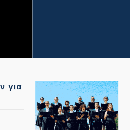
ν για