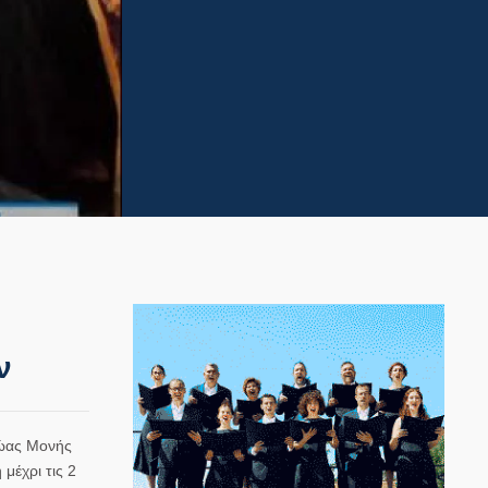
ν
ρώας Μονής
μέχρι τις 2