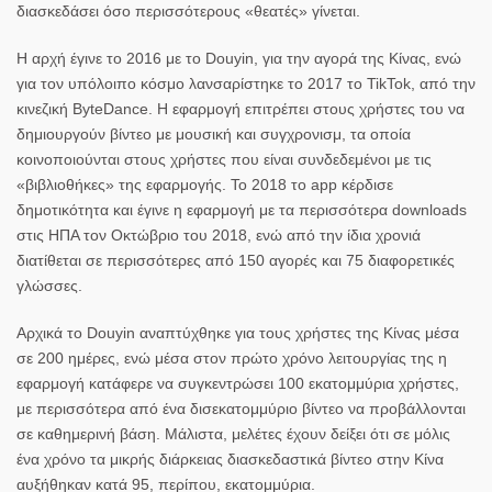
διασκεδάσει όσο περισσότερους «θεατές» γίνεται.
Η αρχή έγινε το 2016 με το Douyin, για την αγορά της Κίνας, ενώ
για τον υπόλοιπο κόσμο λανσαρίστηκε το 2017 το TikTok, από την
κινεζική ByteDance. Η εφαρμογή επιτρέπει στους χρήστες του να
δημιουργούν βίντεο με μουσική και συγχρονισμ, τα οποία
κοινοποιούνται στους χρήστες που είναι συνδεδεμένοι με τις
«βιβλιοθήκες» της εφαρμογής. Το 2018 το app κέρδισε
δημοτικότητα και έγινε η εφαρμογή με τα περισσότερα downloads
στις ΗΠΑ τον Οκτώβριο του 2018, ενώ από την ίδια χρονιά
διατίθεται σε περισσότερες από 150 αγορές και 75 διαφορετικές
γλώσσες.
Αρχικά το Douyin αναπτύχθηκε για τους χρήστες της Κίνας μέσα
σε 200 ημέρες, ενώ μέσα στον πρώτο χρόνο λειτουργίας της η
εφαρμογή κατάφερε να συγκεντρώσει 100 εκατομμύρια χρήστες,
με περισσότερα από ένα δισεκατομμύριο βίντεο να προβάλλονται
σε καθημερινή βάση. Μάλιστα, μελέτες έχουν δείξει ότι σε μόλις
ένα χρόνο τα μικρής διάρκειας διασκεδαστικά
βίντεο
στην Κίνα
αυξήθηκαν κατά 95, περίπου, εκατομμύρια.