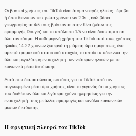
Οι βασικοί
χρήστες
του TikTok είναι άτομα νεαρής ηλικίας –έφηβοι
ή όσοι διανύουν τα πρώτα χρόνια των ‘20s–, ενώ βάσει
γεωγραφίας τα 4/5 τους βρίσκονται στην Κίνα (μέσω της
εφαρμογής Douyin) και το υπόλοιπο 1/5 να είναι διάσπαρτο σε
όλο τον κόσμο. Η καθημερινή χρήση του TikTok από τους χρήστες
ηλικίας 14-22 χρόνων ξεπερνά τη μιάμιση ώρα ημερησίως, ένα
αρκετά τρομακτικό στατιστικό στοιχείο, το οποίο αποδεικνύει την
όλο και μεγαλύτερη ενασχόληση των νεότερων ηλικιών με τα
κοινωνικά μέσα δικτύωσης.
Αυτό που διαπιστώνεται, ωστόσο, για το TikTok από τον
συγκεκριμένο μέσο όρο χρήσης, είναι το γεγονός ότι οι χρήστες
του διαθέτουν όλο και λιγότερο χρόνο ημερησίως για την
ενασχόλησή τους με άλλες εφαρμογές και κανάλια κοινωνικών
μέσων δικτύωσης.
Η αρνητική πλευρά του TikTok