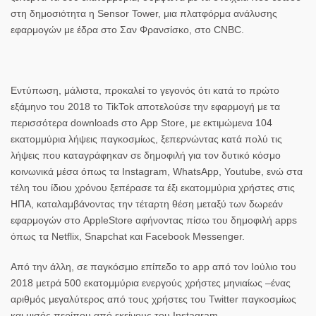
στη δημοσιότητα η Sensor Tower, μια πλατφόρμα ανάλυσης
εφαρμογών με έδρα στο Σαν Φρανσίσκο, στο CNBC.
Εντύπωση, μάλιστα, προκαλεί το γεγονός ότι κατά το πρώτο
εξάμηνο του 2018 το TikTok αποτελούσε την εφαρμογή με τα
περισσότερα downloads στο App Store, με εκτιμώμενα 104
εκατομμύρια λήψεις παγκοσμίως, ξεπερνώντας κατά πολύ τις
λήψεις που καταγράφηκαν σε δημοφιλή για τον δυτικό κόσμο
κοινωνικά μέσα όπως τα Instagram, WhatsApp, Youtube, ενώ στα
τέλη του ίδιου χρόνου ξεπέρασε τα έξι εκατομμύρια χρήστες στις
ΗΠΑ, καταλαμβάνοντας την τέταρτη θέση μεταξύ των δωρεάν
εφαρμογών στο AppleStore αφήνοντας πίσω του δημοφιλή apps
όπως τα Netflix, Snapchat και
Facebook
Messenger.
Από την άλλη, σε παγκόσμιο επίπεδο το app από τον Ιούλιο του
2018 μετρά 500 εκατομμύρια ενεργούς χρήστες μηνιαίως –ένας
αριθμός μεγαλύτερος από τους χρήστες του Twitter παγκοσμίως
και μισός περίπου από εκείνους του Instagram.