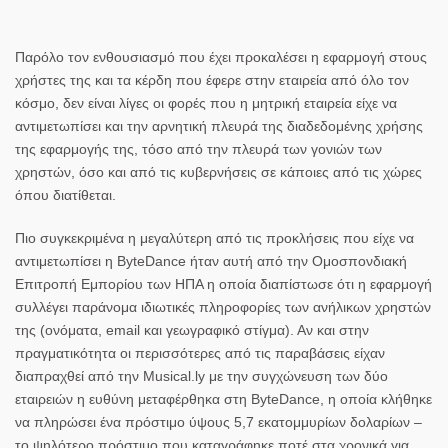
Παρόλο τον ενθουσιασμό που έχει προκαλέσει η εφαρμογή στους
χρήστες της και τα κέρδη που έφερε στην εταιρεία από όλο τον
κόσμο, δεν είναι λίγες οι φορές που η μητρική εταιρεία είχε να
αντιμετωπίσει και την αρνητική πλευρά της διαδεδομένης χρήσης
της εφαρμογής της, τόσο από την πλευρά των γονιών των
χρηστών, όσο και από τις κυβερνήσεις σε κάποιες από τις χώρες
όπου διατίθεται.
Πιο συγκεκριμένα η μεγαλύτερη από τις προκλήσεις που είχε να
αντιμετωπίσει η ByteDance ήταν αυτή από την Ομοσπονδιακή
Επιτροπή Εμπορίου των ΗΠΑ η οποία διαπίστωσε ότι η εφαρμογή
συλλέγει παράνομα ιδιωτικές πληροφορίες των ανήλικων χρηστών
της (ονόματα, email και γεωγραφικό στίγμα). Αν και στην
πραγματικότητα οι περισσότερες από τις παραβάσεις είχαν
διαπραχθεί από την Musical.ly με την συγχώνευση των δύο
εταιρειών η ευθύνη μεταφέρθηκα στη ByteDance, η οποία κλήθηκε
να πληρώσει ένα πρόστιμο ύψους 5,7 εκατομμυρίων δολαρίων –
το ψηλότερο πρόστιμο που καταγράφηκε ποτέ στα χρονικά για