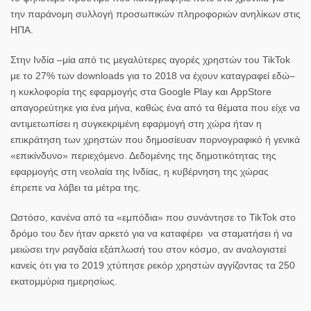
την παράνομη συλλογή προσωπικών πληροφοριών ανηλίκων στις
ΗΠΑ.
Στην Ινδία –μία από τις μεγαλύτερες αγορές χρηστών του TikTok
με το 27% των
downloads
για το 2018 να έχουν καταγραφεί εδώ–
η κυκλοφορία της εφαρμογής στα Google Play και AppStore
απαγορεύτηκε για ένα μήνα, καθώς ένα από τα θέματα που είχε να
αντιμετωπίσει η συγκεκριμένη εφαρμογή στη χώρα ήταν η
επικράτηση των χρηστών που δημοσίευαν πορνογραφικό ή γενικά
«επικίνδυνο» περιεχόμενο. Δεδομένης της δημοτικότητας της
εφαρμογής στη νεολαία της Ινδίας, η κυβέρνηση της χώρας
έπρεπε να λάβει τα μέτρα της.
Ωστόσο, κανένα από τα «εμπόδια» που συνάντησε το TikTok στο
δρόμο του δεν ήταν αρκετό για να καταφέρει να σταματήσει ή να
μειώσει την ραγδαία εξάπλωσή του στον κόσμο, αν αναλογιστεί
κανείς ότι για το 2019 χτύπησε ρεκόρ χρηστών αγγίζοντας τα 250
εκατομμύρια ημερησίως.