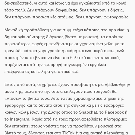
διασκεδαστικό, γι αυτό και ίσως να έχει αγκαλιαστεί από το κοινό
τόσο πολύ. Δεν υπάρχουν διαφημίσεις, δεν υπάρχουν ειδήσεις,
δεν υπάρχουν προσωπικές απόψεις, δεν υπάρχουν φωτογραφίες.
Μοναδική προϋπόθεση για να συμμετέχει κάποιος στο app είναι η
δημιουργία σύντομης διάρκειας βίντεο με μουσική, τα οποία τις
περισσότερες φορές εμφανίζονται με συγχρονισμένα χείλη με το
τραγούδι, κάποια χορογραφία ή ακόμη και ένα μικρό σκετς, ενώ
προκειμένου τα βίντεο να είναι πιο θελκτικά και εντυπωσιακά,
παρέχονται από την εφαρμογή συγκεκριμένα εργαλεία
επεξεργασίας και φίλτρα για οπτικά εφέ.
Εκτός από αυτά, οι χρήστες έχουν πρόσβαση σε μια «βιβλιοθήκη»
μουσικής, μέσα από την οποία επιλέγουν ποιο τραγούδι θα
«ντύσει» το βίντεό τους. Από τα πιο χαρακτηριστικά σημεία της
εφαρμογής και το δυνατό ατού της συγκριτικά με τις εφαρμογές
κοινωνικών μέσων της Δύσης όπως το Snapchat, το Facebook ή
το
Instagram
. Καμία από τις τρεις προαναφερθείσες πλατφόρμες
δεν επιτρέπει στους χρήστες της να προσθέτουν μουσική στα
βίντεό τους, δίνοντας έτσι στο TikTok ένα σημαντικό πλεονέκτημα