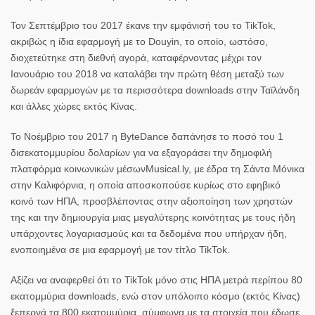
Τον Σεπτέμβριο του 2017 έκανε την εμφάνισή του το TikTok,
ακριβώς η ίδια εφαρμογή με το Douyin, το οποίο, ωστόσο,
διοχετεύτηκε στη διεθνή αγορά, καταφέρνοντας μέχρι τον
Ιανουάριο του 2018 να καταλάβει την πρώτη θέση μεταξύ των
δωρεάν εφαρμογών με τα περισσότερα downloads στην Ταϊλάνδη
και άλλες χώρες εκτός Κίνας.
Το Νοέμβριο του 2017 η ByteDance δαπάνησε το ποσό του 1
δισεκατομμυρίου δολαρίων για να εξαγοράσει την δημοφιλή
πλατφόρμα κοινωνικών μέσωνMusical.ly, με έδρα τη Σάντα Μόνικα
στην Καλιφόρνια, η οποία αποσκοπούσε κυρίως στο εφηβικό
κοινό των ΗΠΑ, προσβλέποντας στην αξιοποίηση των χρηστών
της και την δημιουργία μιας μεγαλύτερης κοινότητας με τους ήδη
υπάρχοντες λογαριασμούς και τα δεδομένα που υπήρχαν ήδη,
ενοποιημένα σε μια εφαρμογή με τον τίτλο TikTok.
Αξίζει να αναφερθεί ότι το TikTok μόνο στις ΗΠΑ μετρά περίπου 80
εκατομμύρια downloads, ενώ στον υπόλοιπο κόσμο (εκτός Κίνας)
ξεπερνά τα 800 εκατομμύρια, σύμφωνα με τα στοιχεία που έδωσε