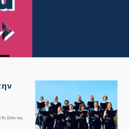
την
Το Σπίτι της