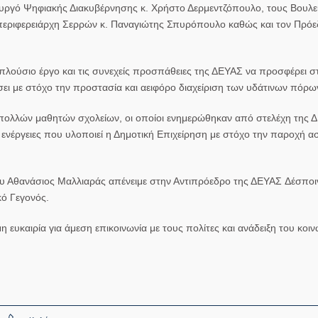
υργό Ψηφιακής Διακυβέρνησης κ.
Χρήστο Δερμεντζόπουλο,
τους Βουλε
τιπεριφερειάρχη Σερρών κ. Παναγιώτης Σπυρόπουλο καθώς και τον Πρό
 πλούσιο έργο και τις συνεχείς προσπάθειες της ΔΕΥΑΣ να προσφέρει σ
σει με στόχο την προστασία και αειφόρο διαχείριση των υδάτινων πόρω
πολλών μαθητών σχολείων
, οι οποίοι ενημερώθηκαν από στελέχη της 
ς ενέργειες που υλοποιεί η Δημοτική Επιχείρηση με στόχο την παροχή
α
ου Αθανάσιος Μαλλιαράς απένειμε στην Αντιπρόεδρο της ΔΕΥΑΣ
Δέσποι
ό Γεγονός.
υκαιρία για άμεση επικοινωνία με τους πολίτες και ανάδειξη του κοιν