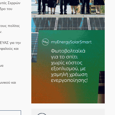
υτές Σερρών
εδρο του
τους πολίτες
ν.
ΔΕΥΑΣ για την
σφαλούς και
να
ωνικού και