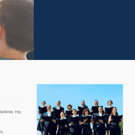
δράσεις της
 η