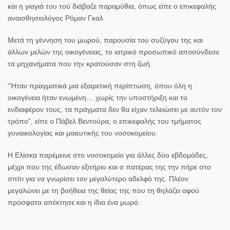
και η γιαγιά του τού διάβαζε παραμύθια, όπως είπε ο επικεφαλής
αναισθησιολόγος Ρόμαν Γκαλ
Μετά τη γέννηση του μωρού, παρουσία του συζύγου της και
άλλων μελών της οικογένειας, το ιατρικό προσωπικό αποσύνδεσε
τα μηχανήματα που την κρατούσαν στη ζωή.
“Ήταν πραγματικά μια εξαιρετική περίπτωση, όπου όλη η
οικογένεια ήταν ενωμένη… χωρίς την υποστήριξη και το
ενδιαφέρον τους, τα πράγματα δεν θα είχαν τελειώσει με αυτόν τον
τρόπο”, είπε ο Πάβελ Βεντούρα, ο επικεφαλής του τμήματος
γυναικολογίας και μαιευτικής του νοσοκομείου.
Η Ελίσκα παρέμεινε στο νοσοκομείο για άλλες δύο εβδομάδες,
μέχρι που της έδωσαν εξιτήριο και ο πατέρας της την πήρε στο
σπίτι για να γνωρίσει τον μεγαλύτερο αδελφό της. Πλέον
μεγαλώνει με τη βοήθεια της θείας της που τη θηλάζει αφού
πρόσφατα απέκτησε και η ίδια ένα μωρό.