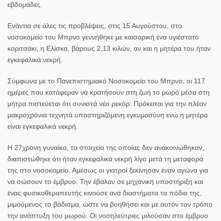
εβδομάδες.
Ενάντια σε όλες τις προβλέψεις, στις 15 Αυγούστου, στο
νοσοκομείο του Μπρνο
γεννήθηκε
με καισαρική ένα υγιέστατο
κοριτσάκι, η Ελίσκα, βάρους 2,13 κιλών, αν και η μητέρα του ήταν
εγκεφαλικά νεκρή
.
Σύμφωνα με το Πανεπιστημιακό Νοσοκομείο του
Μπρνο
, οι 117
ημέρες που κατάφεραν να κρατήσουν στη ζωή το μωρό μέσα στη
μήτρα πιστεύεται ότι συνιστά νέο ρεκόρ: Πρόκειται για την πλέον
μακροχρόνια τεχνητά υποστηριζόμενη εγκυμοσύνη ενώ η μητέρα
είναι εγκεφαλικά νεκρή.
Η 27χρονη γυναίκα, τα στοιχεία της οποίας δεν ανακοινώθηκαν,
διαπιστώθηκε ότι ήταν εγκεφαλικά νεκρή λίγο μετά τη μεταφορά
της στο νοσοκομείο. Αμέσως οι γιατροί ξεκίνησαν έναν αγώνα για
να σώσουν το έμβρυο. Την έβαλαν σε μηχανική υποστήριξη και
ένας φυσικοθεραπευτής κινούσε ανά διαστήματα τα πόδια της,
μιμούμενος το βάδισμα, ώστε να βοηθήσει και με αυτόν τον τρόπο
την ανάπτυξη του
μωρού
. Οι νοσηλεύτριες μιλούσαν στο έμβρυο