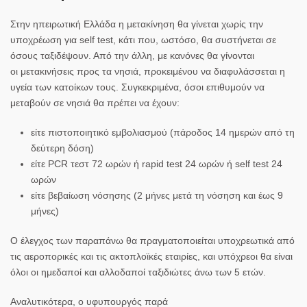
Στην
ηπειρωτική Ελλάδα
η μετακίνηση θα γίνεται χωρίς την
υποχρέωση για
self test
, κάτι που, ωστόσο, θα συστήνεται σε
όσους ταξιδέψουν. Από την άλλη, με κανόνες θα γίνονται
οι
μετακινήσεις
προς τα νησιά, προκειμένου να διαφυλάσσεται η
υγεία των
κατοίκων
τους. Συγκεκριμένα, όσοι επιθυμούν να
μεταβούν σε νησιά θα πρέπει να έχουν:
είτε πιστοποιητικό εμβολιασμού (πάροδος 14 ημερών από τη
δεύτερη δόση)
είτε
PCR τεστ
72 ωρών ή rapid test 24 ωρών ή self test 24
ωρών
είτε βεβαίωση νόσησης (2 μήνες μετά τη νόσηση και έως 9
μήνες)
Ο έλεγχος των παραπάνω θα πραγματοποιείται υποχρεωτικά από
τις αεροπορικές και τις ακτοπλοϊκές εταιρίες, και υπόχρεοι θα είναι
όλοι οι ημεδαποί και αλλοδαποί ταξιδιώτες άνω των 5 ετών.
Αναλυτικότερα, ο υφυπουργός παρά