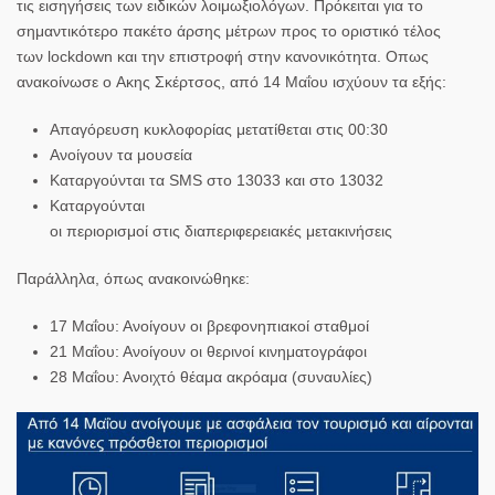
τις εισηγήσεις των ειδικών λοιμωξιολόγων. Πρόκειται για το
σημαντικότερο
πακέτο άρσης μέτρων
προς το οριστικό τέλος
των
lockdown
και την επιστροφή στην κανονικότητα. Οπως
ανακοίνωσε ο
Ακης Σκέρτσος
, από 14 Μαΐου ισχύουν τα εξής:
Απαγόρευση κυκλοφορίας
μετατίθεται στις 00:30
Ανοίγουν τα
μουσεία
Καταργούνται τα
SMS
στο
13033
και στο
13032
Καταργούνται
οι
περιορισμοί
στις
διαπεριφερειακές μετακινήσεις
Παράλληλα, όπως ανακοινώθηκε:
17 Μαΐου: Ανοίγουν οι
βρεφονηπιακοί
σταθμοί
21 Μαΐου: Ανοίγουν οι
θερινοί κινηματογράφοι
28 Μαΐου: Ανοιχτό θέαμα ακρόαμα (
συναυλίες
)