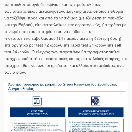
τω
πρωθυπουργώ
διευκρίνισε και τις προϋποθέσεις
των
υπερτοπικών
μετακινήσεων. Συγκεκριμένα, όποιος επιθυμεί
να ταξιδέψει προς και από τα νησιά μας (με εξαίρεση τη Λευκάδα
και την Εύβοια), είτε ακτοπλοϊκώς είτε
αεροπορικώς
, θα πρέπει με
την κράτηση του εισιτηρίου του να διαθέτει είτε
πιστοποιητικό
εμβολιασμού
(14 ημερών μετά τη δεύτερη δόση),
είτε αρνητικό
pcr test
72 ωρών, είτε
rapid test
24 ωρών είτε self
test 24 ωρών. Ο έλεγχος των παραπάνω θα πραγματοποιείται
υποχρεωτικά από τις αεροπορικές και τις ακτοπλοϊκές εταιρίες, και
υπόχρεοι θα είναι όλοι οι ημεδαποί και αλλοδαποί ταξιδιώτες άνω
των 5 ετών.