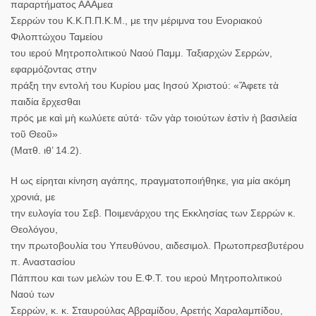
παραρτήματος ΑΑΑμεα
Σερρών του Κ.Κ.Π.Π.Κ.Μ., με την μέριμνα του Ενοριακού
Φιλοπτώχου Ταμείου
του ιερού Μητροπολιτικού Ναού Παμμ. Ταξιαρχών Σερρών,
εφαρμόζοντας στην
πράξη την εντολή του Κυρίου μας Ιησού Χριστού: «Ἄφετε τὰ
παιδία ἔρχεσθαι
πρός με καὶ μὴ κωλύετε αὐτά· τῶν γὰρ τοιούτων ἐστὶν ἡ βασιλεία
τοῦ Θεοῦ»
(Ματθ. ιθ’ 14.2).
Η ως είρηται κίνηση αγάπης, πραγματοποιήθηκε, για μία ακόμη
χρονιά, με
την ευλογία του Σεβ. Ποιμενάρχου της Εκκλησίας των Σερρών κ.
Θεολόγου,
την πρωτοβουλία του Υπευθύνου, αιδεσιμολ. Πρωτοπρεσβυτέρου
π. Αναστασίου
Πάππου και των μελών του Ε.Φ.Τ. του ιερού Μητροπολιτικού
Ναού των
Σερρών, κ. κ. Σταυρούλας Αβραμίδου, Αρετής Χαραλαμπίδου,