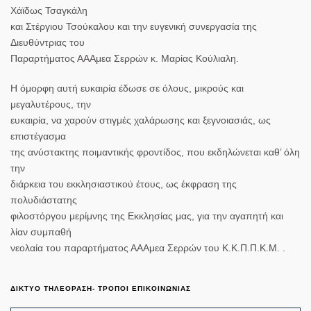
Χάϊδως Τσαγκάλη
και Στέργιου Τσούκαλου και την ευγενική συνεργασία της
Διευθύντριας του
Παραρτήματος ΑΑΑμεα Σερρών κ. Μαρίας Κούλιαλη.
Η όμορφη αυτή ευκαιρία έδωσε σε όλους, μικρούς και
μεγαλυτέρους, την
ευκαιρία, να χαρούν στιγμές χαλάρωσης και ξεγνοιασιάς, ως
επιστέγασμα
της ανύστακτης ποιμαντικής φροντίδος, που εκδηλώνεται καθ’ όλη
την
διάρκεια του εκκλησιαστικού έτους, ως έκφραση της
πολυδιάστατης
φιλοστόργου μερίμνης της Εκκλησίας μας, για την αγαπητή και
λίαν συμπαθή
νεολαία του παραρτήματος ΑΑΑμεα Σερρών του Κ.Κ.Π.Π.Κ.Μ. .
ΔΙΚΤΥΟ ΤΗΛΕΟΡΑΣΗ- ΤΡΟΠΟΙ ΕΠΙΚΟΙΝΩΝΙΑΣ