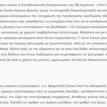
 λόγω υλικών η Κοινοβουλευτική Εκπρόσωπος της ΝΔ σημείωσε: « Από τ
ι ζητάτε έγκριση ίδρυσης χωρίς τα στοιχειώδη δικαιολογητικά(!) και απ
όχειρων καταλυμάτων την υποχρέωση της προσκόμισης οικοδομικής άδει
αλλοντικών σας ευαισθησιών τη συνεχίζετε όταν λέτε ότι οι αποθηκευτι
τη μέτρηση των αποστάσεων» και ξεκαθάρισε: «Τα πρόχειρα καταλύματα,
κές κατασκευές με χαμηλό περιβαλλοντικό αποτύπωμα. Μιλήσατε και για 
α πρόχειρα καταλύματα είναι τίποτα ουρανοξύστες; Γι’ αυτό λοιπόν γίνε
ουμε την έγκριση λειτουργίας με γνωστοποίηση, αλλά με τον απαραίτητ
κα, θέλετε εσείς να τον εξαιρέσετε για να είναι όλα δήθεν απλοποιημ
ι στις διόδους και στους διαδρόμους για να μεταφέρουν τις ζωοτροφές τ
τή θα είναι η χρήση του μπετόν, μεμονωμένα. Απολύτως διευκολυντική
ους μικρούς κτηνοτρόφους, η κ. Αραμπατζή ζήτησε από την αξιωματική
ς μικρούς κτηνοτρόφους από τις ευεργετικές διατάξεις, αποδεικνύοντας
ιών, τον τζίρο της κτηνοτροφικής επιχείρησης. Αντιθέτως γινόταν είτε 
κότητα, δηλαδή τον αριθμό των ζωικών μονάδων, τον αριθμό των ζώων,