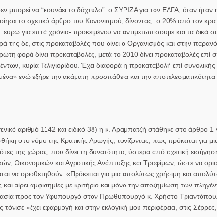
εν μπορεί να “κουνάει το δάχτυλο” ο ΣΥΡΙΖΑ για τον ΕΛΓΑ, όταν ήταν
οίησε το σχετικό άρθρο του Κανονισμού, δίνοντας το 20% από τον κρα
υρώ για επτά χρόνια- προκειμένου να αντιμετωπίσουμε και τα δικά σα
ορά της δε, στις προκαταβολές που δίνει ο Οργανισμός και στην παρανό
πρώτη φορά δίνει προκαταβολές, μετά το 2010 δίνει προκαταβολές επί 
των, κυρία Τελιγιορίδου. Έχει διαφορά η προκαταβολή επί συνολικής 
ρημένα» ενώ εξήρε την ακάματη προσπάθεια και την αποτελεσματικότητα
νικό αριθμό 1142 και ειδικό 38) η κ. Αραμπατζή στάθηκε στο άρθρο 1 
θήκη στο νόμο της Κρατικής Αρωγής, τονίζοντας, πως πρόκειται για μι
ρότες της χώρας, που δίνει τη δυνατότητα, ύστερα από σχετική εισήγησ
ν, Οικονομικών και Αγροτικής Ανάπτυξης και Τροφίμων, ώστε να οριο
αται να οριοθετηθούν. «Πρόκειται για μια απολύτως χρήσιμη και απολύ
 και αίρει αμφισημίες με κριτήριο και μόνο την αποζημίωση των πληγέ
νεργασία προς τον Υφυπουργό στον Πρωθυπουργό κ.
Χρήστο Τριαντόπο
τόνισε «έχει εφαρμογή και στην εκλογική μου περιφέρεια, στις Σέρρες,