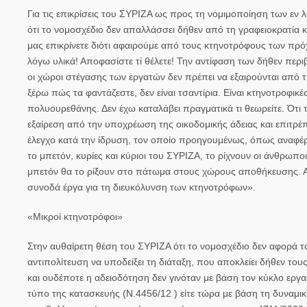
Για τις επικρίσεις του ΣΥΡΙΖΑ ως προς τη νομιμοποίηση των εν
ότι το νομοσχέδιο δεν απαλλάσσει δήθεν από τη γραφειοκρατία κα
μας επικρίνετε διότι αφαιρούμε από τους κτηνοτρόφους των πρ
λόγω υλικά! Αποφασίστε τί θέλετε! Την αντίφαση των δήθεν περιβ
οι χώροι στέγασης των εργατών δεν πρέπει να εξαιρούνται από 
ξέρω πώς τα φαντάζεστε, δεν είναι τσαντίρια. Είναι κτηνοτροφι
πολυουρεθάνης. Δεν έχω καταλάβει πραγματικά τι θεωρείτε. Ότι τ
εξαίρεση από την υποχρέωση της οικοδομικής άδειας και επιτρέπ
έλεγχο κατά την ίδρυση, τον οποίο προηγουμένως, όπως αναφέρθη
το μπετόν, κυρίες και κύριοι του ΣΥΡΙΖΑ, το ρίχνουν οι άνθρωπο
μπετόν θα το ρίξουν στο πάτωμα στους χώρους αποθήκευσης. Αυ
συνοδά έργα για τη διευκόλυνση των κτηνοτρόφων».
«Μικροί κτηνοτρόφοι»
Στην αυθαίρετη θέση του ΣΥΡΙΖΑ ότι το νομοσχέδιο δεν αφορά τ
αντιπολίτευση να υποδείξει τη διάταξη, που αποκλείει δήθεν του
και ουδέποτε η αδειοδότηση δεν γινόταν με βάση τον κύκλο εργασ
τύπο της κατασκευής (Ν.4456/12 ) είτε τώρα με βάση τη δυναμι