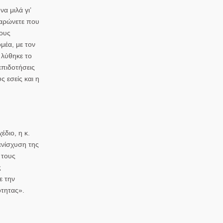
α μιλά γι’
μαρώνετε που
ρους
μέα, με τον
 λύθηκε το
επιδοτήσεις
ς εσείς και η
διο, η κ.
ενίσχυση της
 τους
ς
ε την
ότητας».