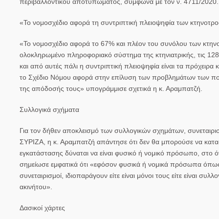
περιβαλλοντικού αποτυπώματος, σύμφωνα με τον ν. 4711/2020.
«Το νομοσχέδιο αφορά τη συντριπτική πλειοψηφία των κτηνοτρ
«Το νομοσχέδιο αφορά το 67% και πλέον του συνόλου των κτη
ολοκληρωμένο πληροφοριακό σύστημα της κτηνιατρικής, τις 128.
και από αυτές πάλι η συντριπτική πλειοψηφία είναι τα πρόχειρα 
το Σχέδιο Νόμου αφορά στην επίλυση των προβλημάτων των πολ
της απόδοσής τους» υπογράμμισε σχετικά η κ. Αραμπατζή.
Συλλογικά σχήματα
Για τον δήθεν αποκλεισμό των συλλογικών σχημάτων, συνεταιρι
ΣΥΡΙΖΑ, η κ. Αραμπατζή απάντησε ότι δεν θα μπορούσε να κατασ
εγκατάστασης δύναται να είναι φυσικό ή νομικό πρόσωπο, στο όνο
σημείωσε εμφατικά ότι «εφόσον φυσικά ή νομικά πρόσωπα όπ
συνεταιρισμοί, ιδιοπαράγουν είτε είναι μόνοι τους είτε είναι σ
ακινήτου».
Δασικοί χάρτες