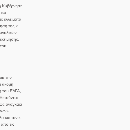
 η Κυβέρνηση
τικό
ς ελλείματα
ηση της κ.
συνολικών
εκτίμησης,
 του
για την
α ακόμη
η του ΕΛΓΑ,
θετούνται
τως αναγκαία
ντων»
υλο
και τον κ.
 από τις