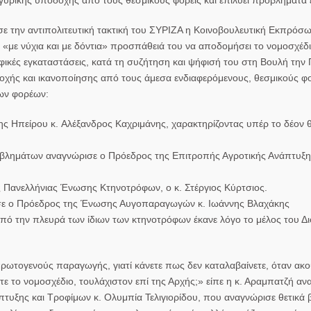
ισε την αντιπολιτευτική τακτική του ΣΥΡΙΖΑ η Κοινοβουλευτική Εκπρόσ
«με νύχια και με δόντια» προσπάθειά του να αποδομήσει το νομοσχέδι
φικές εγκαταστάσεις, κατά τη συζήτηση και ψήφισή του στη Βουλή την
οχής και ικανοποίησης από τους άμεσα ενδιαφερόμενους, θεσμικούς φο
των φορέων:
ης Ηπείρου κ.
Αλέξανδρος Καχριμάνης
, χαρακτηρίζοντας υπέρ το δέον θ
ροβλημάτων αναγνώρισε ο Πρόεδρος της Επιτροπής Αγροτικής Ανάπτυξ
ς Πανελλήνιας Ένωσης Κτηνοτρόφων, ο κ.
Στέργιος Κύρτσιος
.
ησε ο Πρόεδρος της Ένωσης Αυγοπαραγωγών κ.
Ιωάννης Βλαχάκης
ό την πλευρά των ίδιων των κτηνοτρόφων έκανε λόγο το μέλος του Δι
ωτογενούς παραγωγής, γιατί κάνετε πως δεν καταλαβαίνετε, όταν ακο
ετε το νομοσχέδιο, τουλάχιστον επί της Αρχής;» είπε η κ. Αραμπατζή α
πτυξης και Τροφίμων κ.
Ολυμπία Τελιγιορίδου
, που αναγνώρισε θετικά 