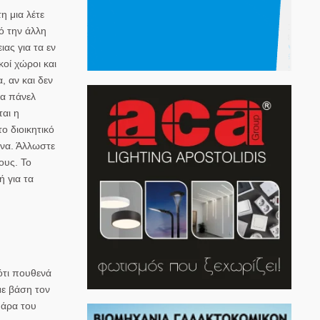
η μια λέτε
ό την άλλη
ας για τα εν
κοί χώροι και
 αν και δεν
τα πάνελ
ται η
ο διοικητικό
ένα. Άλλωστε
ους. Το
 για τα
 ότι πουθενά
με βάση τον
 άρα του