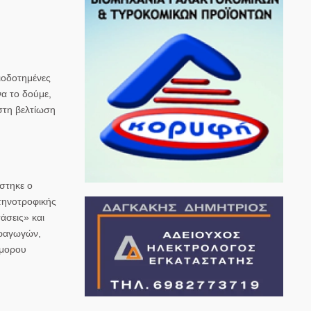
ιοδοτημένες
να το δούμε,
στη βελτίωση
στηκε ο
τηνοτροφικής
άσεις» και
αραγωγών,
όμορου