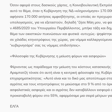
Όσον αφορά στους δασικούς χάρτες, η Κοινοβουλευτική Εκπρόσωπ
αυτό το θέμα, όταν η Κυβέρνηση της ΝΔ «κληρονόμησε» 170.00
αφήσατε 170.000 αιτήσεις αμφισβήτησης, οι οποίες αν προχωρού
υπολογισμούς, για να εξεταστούν, δηλαδή “ζήσε Μάη μου, να φας
ν.4685/2020 του Υπουργείου Περιβάλλοντος, μπήκε τάξη και δη
θέμα των οικιστικών πυκνώσεων και φυσικά -ευτυχώς- ψηφίστηκε
σε χιλιάδες κτηνοτρόφους της χώρας, για νόμιμα καλλιεργούμενες
“κυβερνησάρα” σας τις νόμιμες επιδοτήσεις».
«Φιλοσοφία της Κυβέρνησης η μείωση φόρων και εισφορών»
Φέρνοντας ως παράδειγμα την μείωση του κόστους κατασκευής μι
Αραμπατζή τόνισε ότι αυτή είναι η κεντρική φιλοσοφία της Κυβ
επιχειρηματικότητας: «Αυτό είναι και το δικό μας αποτύπωμα στ
αγρότες και τους κτηνοτρόφους το μειώσαμε στο 9 % από το όρι
ασφαλιστικές εισφορές και οι αγρότες δεν καταβάλλουν εισφορά α
προκαταβολή φόρου στο 55%, εφαρμόσαμε μια σειρά μέτρων για τ
ΕΛΓΑ