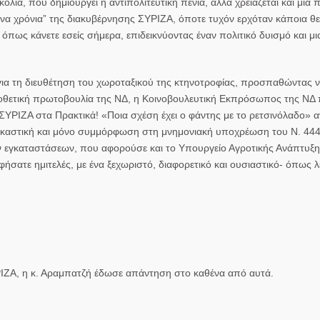
ία, που δημιουργεί η αντιπολιτευτική πενία, αλλά χρειάζεται και μία π
να χρόνια” της διακυβέρνησης ΣΥΡΙΖΑ, όποτε τυχόν ερχόταν κάποια θε
 όπως κάνετε εσείς σήμερα, επιδεικνύοντας έναν πολιτικό δυισμό και μι
 για τη διευθέτηση του χωροταξικού της κτηνοτροφίας, προσπαθώντας 
μοθετική πρωτοβουλία της ΝΔ, η Κοινοβουλευτική Εκπρόσωπος της ΝΔ
υ ΣΥΡΙΖΑ στα Πρακτικά! «Ποια σχέση έχει ο φάντης με το ρετσινόλαδο»
αδικαστική και μόνο συμμόρφωση στη μνημονιακή υποχρέωση του Ν. 44
ων εγκαταστάσεων, που αφορούσε και το Υπουργείο Αγροτικής Ανάπτυξης
ήσατε ημιτελές, με ένα ξεχωριστό, διαφορετικό και ουσιαστικό- όπως λ
ΡΙΖΑ, η κ. Αραμπατζή έδωσε απάντηση στο καθένα από αυτά.