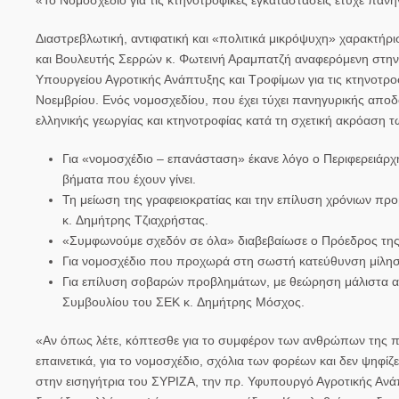
Διαστρεβλωτική, αντιφατική και «πολιτικά μικρόψυχη» χαρακτήρ
και Βουλευτής Σερρών κ.
Φωτεινή Αραμπατζή
αναφερόμενη στην 
Υπουργείου Αγροτικής Ανάπτυξης και Τροφίμων για τις κτηνοτρο
Νοεμβρίου. Ενός νομοσχεδίου, που έχει τύχει πανηγυρικής αποδ
ελληνικής γεωργίας και κτηνοτροφίας κατά τη σχετική ακρόαση 
Για «νομοσχέδιο – επανάσταση» έκανε λόγο ο Περιφερειάρχ
βήματα που έχουν γίνει.
Τη μείωση της γραφειοκρατίας και την επίλυση χρόνιων π
κ.
Δημήτρης Τζιαχρήστας
.
«Συμφωνούμε σχεδόν σε όλα» διαβεβαίωσε ο Πρόεδρος τη
Για νομοσχέδιο που προχωρά στη σωστή κατεύθυνση μίλ
Για επίλυση σοβαρών προβλημάτων, με θεώρηση μάλιστα απ
Συμβουλίου του ΣΕΚ κ.
Δημήτρης Μόσχος
.
«Αν όπως λέτε, κόπτεσθε για το συμφέρον των ανθρώπων της πρ
επαινετικά, για το νομοσχέδιο, σχόλια των φορέων και δεν ψηφίζ
στην εισηγήτρια του ΣΥΡΙΖΑ, την πρ. Υφυπουργό Αγροτικής Ανά