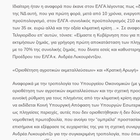
Ιδιαίτερη ήταν η αναφορά που έκανε στον ΕΛΓΑ λέγοντας πως «δ
της ΝΔ αυτή, που για πρώτη φορά, μετά από 10 χρόνια, ενεργοπ
προϋπολογισμό, στον ΕΛΓΑ -συνολικός προϋπολογισμός 210 εκ. ε
των 35 εκ. ευρώ αλλά και την οξεία κλιματική κρίση…». Σε αναφ
Τελιγιορίδου επ’ αυτών, τόνισε: «Είμαστε η Κυβέρνηση που για 
εκτιμήσεων ζημιάς, για γρήγορη πρώτη αποκατάσταση των πληγέν
με το 70% της συνολικής ζημιάς, που δίνατε εσείς και καθυστε
Προέδρου του ΕΛΓΑ κ.
Ανδρέα Λυκουρέντζου.
«Οριοθέτηση αγροτικών εκμεταλλεύσεων» και «Κρατική Αρωγή»
Αναφορικά με την τροπολογία του Υπουργείου Οικονομικών (με γε
οριοθέτηση των αγροτικών εκμεταλλεύσεων και την σχετική προσ
ευνοϊκή ρύθμιση για τους πληγέντες από την κλιματική κρίση αγ
να εκδίδεται Κοινή Υπουργική Απόφαση των Υπουργών Εσωτερικώ
ως πληγείσες περιοχές, αυτές που δεν οριοθετήθηκαν ή δεν δύν
νομοθετική πρωτοβουλία, που ανοίγει την “ομπρέλα” προστασίας
επισήμανε και εξέφρασε τις ευχαριστίες της για τη σχετική συ
Ανδρέα Λυκουρέντζο
για την συγκεκριμένη τροπολογία, που όπως 
ης