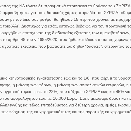
ος της ΝΔ τόνισε ότι πραγματικά περισσεύει το θράσος του ΣΥΡΙΖΑ ν
0 αμφισβητήσεις για τους δασικούς χάρτες-παρωδία του ΣΥΡΙΖΑ: «Κα
σαν με τον δικό σας ρυθμό, θα ήθελαν 15 περίπου χρόνια, με πρόχει
 τριφύλλι”. Δυστυχώς για εσάς, ευτυχώς βεβαίως για τον πρωτογενή το
μιουργήθηκε επιτάχυνση της διαδικασίας εξέτασης των αμφισβητήσεων,
 το άρθρο 48 του ν.4685/2020, που ήρθε και έδωσε πίσω τις χαμένες 
 αγροτικές εκτάσεις, που βαφτίσατε ως δήθεν “δασικές”, στερώντας του
ας κτηνοτροφικής εγκατάστασης έως και το 1/8, που φέρνει το νομοσχέ
έρνησης, η μείωση των φόρων, η μείωση των ασφαλιστικών εισφορών, η 
ον αγροτικό τομέα: εμείς το 22%, που αύξησε ο ΣΥΡΙΖΑ έως και 45% για
ο του αφορολογήτου έως τις 10.000 Ευρώ. Εμείς μειώσαμε δραστικά τι
λληλεγγύης και τέλος επιτηδεύματος για δεύτερη χρονιά, εμείς μειώσαμ
ην ενίσχυση της επιχειρηματικότητας και της αγροτικής επιχειρηματικ