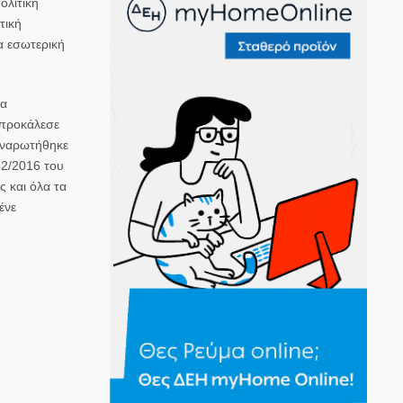
ολιτική
τική
α εσωτερική
να
 προκάλεσε
 αναρωτήθηκε
42/2016 του
 και όλα τα
ένε