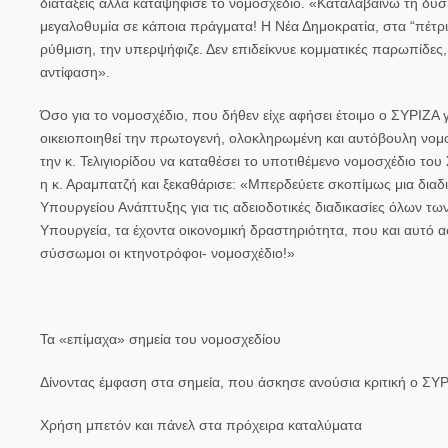
διατάξεις αλλά καταψήφισε το νομοσχέδιο. «Καταλαβαίνω τη δυσκολ
μεγαλοθυμία σε κάποια πράγματα! Η Νέα Δημοκρατία, στα “πέτρι
ρύθμιση, την υπερψήφιζε. Δεν επιδείκνυε κομματικές παρωπίδες,
αντίφαση».
Όσο για το νομοσχέδιο, που δήθεν είχε αφήσει έτοιμο ο ΣΥΡΙΖΑ
οικειοποιηθεί την πρωτογενή, ολοκληρωμένη και αυτόβουλη νο
την κ. Τελιγιορίδου να καταθέσει το υποτιθέμενο νομοσχέδιο το
η κ. Αραμπατζή και ξεκαθάρισε: «Μπερδεύετε σκοπίμως μια δι
Υπουργείου Ανάπτυξης για τις αδειοδοτικές διαδικασίες όλων τ
Υπουργεία, τα έχοντα οικονομική δραστηριότητα, που και αυτό αφ
σύσσωμοι οι κτηνοτρόφοι- νομοσχέδιο!»
Τα «επίμαχα» σημεία του νομοσχεδίου
Δίνοντας έμφαση στα σημεία, που άσκησε ανούσια κριτική ο ΣΥ
Χρήση μπετόν και πάνελ στα πρόχειρα καταλύματα