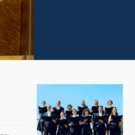
 ετών»