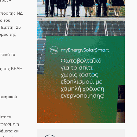
ωπος της ΝΔ
ο του
 Πέμπτη, 25
ρείς της
ετικά τα
ης της ΚΕΔΕ
οικητικού
ύτε τα
ναφερόμενη
βήματα και