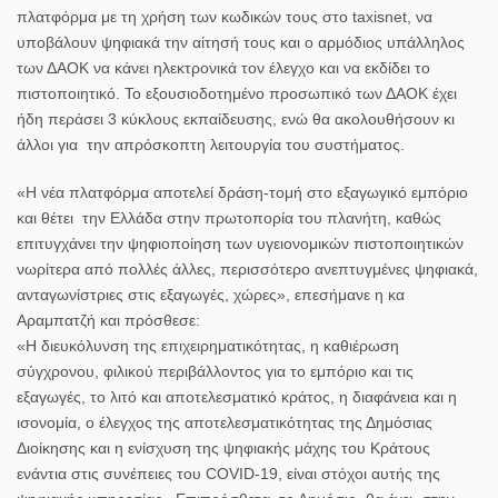
πλατφόρμα με τη χρήση των κωδικών τους στο taxisnet, να
υποβάλουν ψηφιακά την αίτησή τους και ο αρμόδιος υπάλληλος
των ΔΑΟΚ να κάνει ηλεκτρονικά τον έλεγχο και να εκδίδει το
πιστοποιητικό. Το εξουσιοδοτημένο προσωπικό των ΔΑΟΚ έχει
ήδη περάσει 3 κύκλους εκπαίδευσης, ενώ θα ακολουθήσουν κι
άλλοι για την απρόσκοπτη λειτουργία του συστήματος.
«Η νέα πλατφόρμα αποτελεί δράση-τομή στο εξαγωγικό εμπόριο
και θέτει την Ελλάδα στην πρωτοπορία του πλανήτη, καθώς
επιτυγχάνει την ψηφιοποίηση των υγειονομικών πιστοποιητικών
νωρίτερα από πολλές άλλες, περισσότερο ανεπτυγμένες ψηφιακά,
ανταγωνίστριες στις εξαγωγές, χώρες», επεσήμανε η κα
Αραμπατζή και πρόσθεσε:
«Η διευκόλυνση της επιχειρηματικότητας, η καθιέρωση
σύγχρονου, φιλικού περιβάλλοντος για το εμπόριο και τις
εξαγωγές, το λιτό και αποτελεσματικό κράτος, η διαφάνεια και η
ισονομία, ο έλεγχος της αποτελεσματικότητας της Δημόσιας
Διοίκησης και η ενίσχυση της ψηφιακής μάχης του Κράτους
ενάντια στις συνέπειες του COVID-19, είναι στόχοι αυτής της