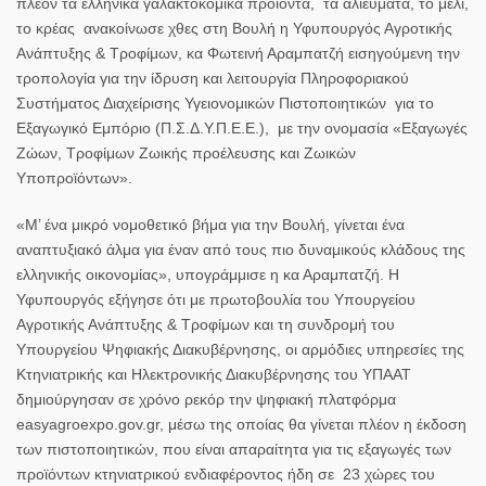
πλέον τα ελληνικά γαλακτοκομικά προϊόντα, τα αλιεύματα, το μέλι,
το κρέας ανακοίνωσε χθες στη Βουλή η Υφυπουργός Αγροτικής
Ανάπτυξης & Τροφίμων, κα Φωτεινή Αραμπατζή εισηγούμενη την
τροπολογία για την ίδρυση και λειτουργία Πληροφοριακού
Συστήματος Διαχείρισης Υγειονομικών Πιστοποιητικών για το
Εξαγωγικό Εμπόριο (Π.Σ.Δ.Υ.Π.Ε.E.), με την ονομασία «Εξαγωγές
Ζώων, Τροφίμων Ζωικής προέλευσης και Ζωικών
Υποπροϊόντων».
«Μ’ ένα μικρό νομοθετικό βήμα για την Βουλή, γίνεται ένα
αναπτυξιακό άλμα για έναν από τους πιο δυναμικούς κλάδους της
ελληνικής οικονομίας», υπογράμμισε η κα Αραμπατζή. Η
Υφυπουργός εξήγησε ότι με πρωτοβουλία του Υπουργείου
Αγροτικής Ανάπτυξης & Τροφίμων και τη συνδρομή του
Υπουργείου Ψηφιακής Διακυβέρνησης, οι αρμόδιες υπηρεσίες της
Κτηνιατρικής και Ηλεκτρονικής Διακυβέρνησης του ΥΠΑΑΤ
δημιούργησαν σε χρόνο ρεκόρ την ψηφιακή πλατφόρμα
easyagroexpo.gov.gr, μέσω της οποίας θα γίνεται πλέον η έκδοση
των πιστοποιητικών, που είναι απαραίτητα για τις εξαγωγές των
προϊόντων κτηνιατρικού ενδιαφέροντος ήδη σε 23 χώρες του