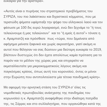
ευκαιρία για την αριστερά».
«Αυτός είναι ο πυρήνας του στρατηγικού προβλήματος του
ΣΥΡΙΖΑ, του πιο λαϊκίστικου και διχαστικού κόμματος, που με
τερατώδη ψέματα υφάρπαξε την ψήφο του ελληνικού λαού και τον
φέσωσε με 100 δις ευρώ λογαριασμό, ενώ δεν ξεχνάμε το “ή τους
τελειώνουμε ή μας τελειώνουν” και το “ή εμείς ή αυτοί”» τόνισε η
κ. Αραμπατζή και πρόσθεσε πως «τώρα, που ξεμείνατε από
αφήγημα μείνατε ξαφνικά και χωρίς ακροατήριο, γιατί ακόμη κι
αυτοί που θέλησαν να σας δώσουν μια δεύτερη ευκαιρία το 2019,
βλέπουν δυστυχώς ότι δεν έχετε απολύτως καμία πρόταση για το
παρόν και το μέλλον της χώρας μας και επιχειρείτε να
εκμεταλλευτείτε για μικροκομματικούς λόγους ακόμη και
παγκόσμιες κρίσεις, όπως αυτή του κορονοϊού, όντες οι μόνοι
στην Ευρώπη που αντιπολιτεύεστε μία τέτοια πανδημική κρίση».
Με αφορμή την αρνητική στάση του ΣΥΡΙΖΑ σ’ όλες τις
νομοθετικές πρωτοβουλίες ανάσχεσης της πανδημίας του
κορωνοϊού η κ. Αραμπατζή αναφέρθηκε στην ιδιαίτερη πατρίδα
της, τις
Σέρρες
και στο συλλαλητήριο, που οργανώθηκε κατά της