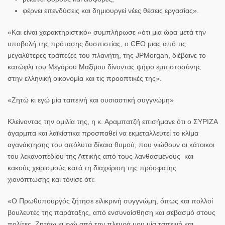
φέρνει επενδύσεις και δημιουργεί νέες θέσεις εργασίας».
«Και είναι χαρακτηριστικό» συμπλήρωσε «ότι μία ώρα μετά την
υποβολή της πρότασης δυσπιστίας, ο CEO μιας από τις
μεγαλύτερες τράπεζες του πλανήτη, της JPMorgan, διέβαινε το
κατώφλι του Μεγάρου Μαξίμου δίνοντας ψήφο εμπιστοσύνης
στην ελληνική οικονομία και τις προοπτικές της».
«Ζητώ κι εγώ μία ταπεινή και ουσιαστική συγγνώμη»
Κλείνοντας την ομιλία της, η κ. Αραμπατζή επισήμανε ότι ο ΣΥΡΙΖΑ
άγαρμπα και λαϊκίστικα προσπαθεί να εκμεταλλευτεί το κλίμα
αγανάκτησης του απόλυτα δίκαια θυμού, που νιώθουν οι κάτοικοι
του λεκανοπεδίου της Αττικής από τους λανθασμένους και
κακούς χειρισμούς κατά τη διαχείριση της πρόσφατης
χιονόπτωσης και τόνισε ότι:
«Ο Πρωθυπουργός ζήτησε ειλικρινή συγγνώμη, όπως και πολλοί
βουλευτές της παράταξης, από ενσυναίσθηση και σεβασμό στους
πολίτες. Ζητάω κι εγώ από την πλευρά μου μία ταπεινή και