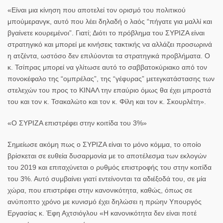
«Είναι μια κίνηση που αποτελεί τον ορισμό του πολιτικού
μπούμερανγκ, αυτό που λέει δηλαδή ο λαός “πήγατε για μαλλί και
βγαίνετε κουρεμένοι”. Γιατί; Διότι το πρόβλημα του ΣΥΡΙΖΑ είναι
στρατηγικό και μπορεί με κινήσεις τακτικής να αλλάζει προσωρινά
η ατζέντα, ωστόσο δεν επιλύονται τα στρατηγικά προβλήματα. Ο
κ. Τσίπρας μπορεί να γλίτωσε αυτό το σαββατοκύριακο από τον
πονοκέφαλο της “ομπρέλας”, της “γέφυρας” μετεγκατάστασης των
στελεχών του προς το ΚΙΝΑΛ την επαύριο όμως θα έχει μπροστά
του και τον κ. Τσακαλώτο και τον κ. Φίλη και τον κ. Σκουρλέτη».
«Ο ΣΥΡΙΖΑ επιστρέφει στην κοιτίδα του 3%»
Σημείωσε ακόμη πως ο ΣΥΡΙΖΑ είναι το μόνο κόμμα, το οποίο
βρίσκεται σε ευθεία δυσαρμονία με το αποτέλεσμα των εκλογών
του 2019 και επιταχύνεται ο ρυθμός επιστροφής του στην κοιτίδα
του 3%. Αυτό συμβαίνει γιατί εντείνονται τα αδιέξοδά του, σε μία
χώρα, που επιστρέφει στην κανονικότητα, καθώς, όπως σε
ανύποπτο χρόνο με κυνισμό έχει δηλώσει η πρώην Υπουργός
Εργασίας κ.
Έφη Αχτσιόγλου
«Η κανονικότητα δεν είναι ποτέ