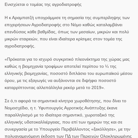
Ενισχύεται ο τομέας της αγροδιατροφής
Η κ Αραμπατζή υπογράμμισε τη σημασία της συμπερίληψης των
επιχειρήσεων Αγροδιατροφής στο Νόμο καθώς καταλαμβάνει
επενδύσεις κάθε βαθμίδας, όπως των μεσαίων, μικρών και πολύ
μικρών εταιρειών, που είναι ιδιαίτερα κρίσιμες στον τομέα της
αγροδιατροφής.
«Πρόκειται για το ισχυρό συγκριτικό πλεονέκτημα της χώρας μας
καθώς η βιομηχανία τροφίμων αποτελεί περίπου το ¼ της
ελληνικής βιομηχανίας, ποσοστό διπλάσιο του ευρωπαϊκού μέσου
όρου, με τις εξαγωγές να αυξάνονται σε διψήφιο ποσοστό
καταρρίπτοντας αλλεπάλληλα ρεκόρ μετά το 2019».
Σε ό,τι αφορά τα σημαντικά κίνητρα χωροθέτησης, που δίνει το
Νομοσχέδιο, η τ. Υφυπουργός Αγροτικής Ανάπτυξης έκανε
παραλληλισμό με το ιδιαίτερα σημαντικό, χωροταξικό της
ελληνικής υδατοκαλλιέργειας, που επί των ημερών της και σε
συνεργασία με το Υπουργείο Περιβάλλοντος «ξεκόλλησε», με την
πολυαναμενόμενη έκδοση των ΠΔ των Περιοχών Ολοκληρωμένης