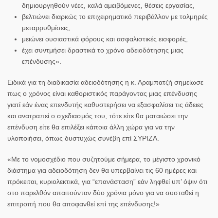
δημιουργηθούν νέες, καλά αμειβόμενες, θέσεις εργασίας,
βελτιώνει διαρκώς το επιχειρηματικό περιβάλλον με τολμηρές
μεταρρυθμίσεις,
μειώνει ουσιαστικά φόρους και ασφαλιστικές εισφορές,
έχει συντμήσει δραστικά το χρόνο αδειοδότησης μιας
επένδυσης».
Ειδικά για τη διαδικασία αδειοδότησης η κ. Αραμπατζή σημείωσε
πως ο χρόνος είναι καθοριστικός παράγοντας μιας επένδυσης
γιατί εάν ένας επενδυτής καθυστερήσει να εξασφαλίσει τις άδειες
και ανατραπεί ο σχεδιασμός του, τότε είτε θα ματαιώσει την
επένδυση είτε θα επιλέξει κάποια άλλη χώρα για να την
υλοποιήσει, όπως δυστυχώς συνέβη επί ΣΥΡΙΖΑ.
«Με το νομοσχέδιο που συζητούμε σήμερα, το μέγιστο χρονικό
διάστημα για αδειοδότηση δεν θα υπερβαίνει τις 60 ημέρες και
πρόκειται, κυριολεκτικά, για “επανάσταση” εάν ληφθεί υπ’ όψιν ότι
στο παρελθόν απαιτούνταν δύο χρόνια μόνο για να συσταθεί η
επιτροπή που θα αποφανθεί επί της επένδυσης!»