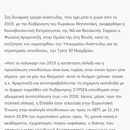
Στη δυναμική τροχιά ανάπτυξης, που έχει μπει η χώρα από το
2019, με την Κυβέρνηση του
Κυριάκου Μητσοτάκη
, αναφέρθηκε η
Κοινοβουλευτική Εκπρόσωπος της ΝΔ και Βουλευτής Σερρών κ.
Φωτεινή Αραμπατζή
, στην Ομιλία της στη Βουλή, κατά τη
συζήτηση του νομοσχεδίου του Υπουργείου Ανάπτυξης για τις
στρατηγικές επενδύσεις, την Τρίτη 30 Νοεμβρίου.
«Από το καλοκαίρι του 2019 η κατάσταση άλλαξε και η
προσέλκυση επενδύσεων είναι ένας τομέας στον οποίο έχουν γίνει
άλματα -για να μην πω θαύματα!- αυτά τα δυόμισι χρόνια» τόνισε
η κ. Αραμπατζή και αντιπαραβάλλοντας τη σημερινή αισιοδοξία με
το ζοφερό παρελθόν επί Κυβέρνησης ΣΥΡΙΖΑ υπενθύμισε στην
αξιωματική αντιπολίτευση πως «το 2018, λίγους, μήνες πριν την
πολιτική αλλαγή, η Ελλάδα ήταν τελευταία στην Ευρωπαϊκή
Ένωση στην αναλογία επενδύσεων ως προς το ΑΕΠ, με 11,1%
έναντι 20,8% του ευρωπαϊκού μέσου όρου. Τη χρονιά εκείνη ο
ακαθάριστος σχηματισμός παγίου κεφαλαίου, ο δείκτης που
αποτυπώνει την επενδυτική δραστηριότητα, υποχώρησε στα