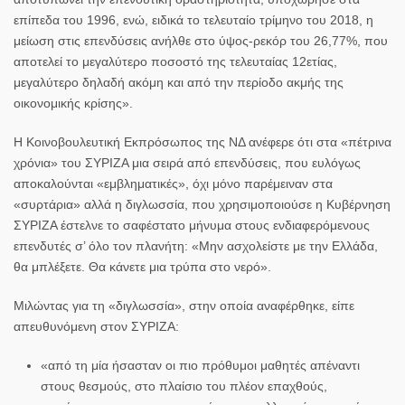
επίπεδα του 1996, ενώ, ειδικά το τελευταίο τρίμηνο του 2018, η
μείωση στις επενδύσεις ανήλθε στο ύψος-ρεκόρ του 26,77%, που
αποτελεί το μεγαλύτερο ποσοστό της τελευταίας 12ετίας,
μεγαλύτερο δηλαδή ακόμη και από την περίοδο ακμής της
οικονομικής κρίσης».
Η Κοινοβουλευτική Εκπρόσωπος της ΝΔ ανέφερε ότι στα «πέτρινα
χρόνια» του ΣΥΡΙΖΑ μια σειρά από επενδύσεις, που ευλόγως
αποκαλούνται «εμβληματικές», όχι μόνο παρέμειναν στα
«συρτάρια» αλλά η διγλωσσία, που χρησιμοποιούσε η Κυβέρνηση
ΣΥΡΙΖΑ έστελνε το σαφέστατο μήνυμα στους ενδιαφερόμενους
επενδυτές σ’ όλο τον πλανήτη: «Μην ασχολείστε με την Ελλάδα,
θα μπλέξετε. Θα κάνετε μια τρύπα στο νερό».
Μιλώντας για τη «διγλωσσία», στην οποία αναφέρθηκε, είπε
απευθυνόμενη στον ΣΥΡΙΖΑ:
«από τη μία ήσασταν οι πιο πρόθυμοι μαθητές απέναντι
στους θεσμούς, στο πλαίσιο του πλέον επαχθούς,