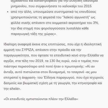
αχρείαστου και καταστροφικού για την ελληνική οικονομία
μνημονίου, που συμφωνήσατε το καλοκαίρι του 2015
από την άλλη, υπονομεύατε συστηματικά τις επενδύσεις
χρησιμοποιώντας τη φορεσιά του “λαϊκού αγωνιστή” ως
φύλλο συκής απέναντι στο κομματικό ακροατήριο του 3%,
την ίδια στιγμή που φορολογούσατε λυσαλλέα κάθε
παραγωγική τάξη της χώρας».
Ιδιαίτερη αναφορά έκανε στις επιπτώσεις, που είχε η ιδεοληπτική
εμμονή του ΣΥΡΙΖΑ, απέναντι στην πρόοδο και την
παραγωγικότητα, που έφτασε το επενδυτικό κενό στην Ελλάδα να
αγγίζει, στα τέλη του 2019, τα 130 δις ευρώ, ενώ ο τομέας που
πιέστηκε περισσότερο από ποτέ ήταν ο πρωτογενής: «Κι αν
άντεξε, αυτό πιστώνεται στον δυναμισμό, το τσαγανό -ας μου
επιτραπεί η έκφραση- του Έλληνα παραγωγού, που έχει ισχυρούς
δεσμούς και βιωματική σχέση με τη γεωργία, την κτηνοτροφία και
την αλιεία».
«Οι επενδυτές εμπιστεύονται πλέον την Ελλάδα»