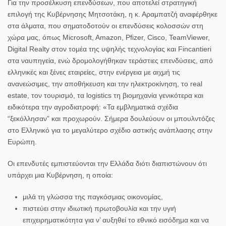
Για την προσέλκυση επενδύσεων, που αποτελεί στρατηγική
επιλογή της Κυβέρνησης Μητσοτάκη, η κ. Αραμπατζή αναφέρθηκε
στα άλματα, που σηματοδοτούν οι επενδύσεις κολοσσών στη
χώρα μας, όπως Microsoft, Amazon, Pfizer, Cisco, TeamViewer,
Digital Realty στον τομέα της υψηλής τεχνολογίας και Fincantieri
στα ναυπηγεία, ενώ δρομολογήθηκαν τεράστιες επενδύσεις, από
ελληνικές και ξένες εταιρείες, στην ενέργεια με αιχμή τις
ανανεώσιμες, την αποθήκευση και την ηλεκτροκίνηση, το real
estate, τον τουρισμό, τα logistics τη βιομηχανία γενικότερα και
ειδικότερα την αγροδιατροφή: «Τα εμβληματικά σχέδια
“ξεκόλλησαν” και προχωρούν. Σήμερα δουλεύουν οι μπουλντόζες
στο Ελληνικό για το μεγαλύτερο σχέδιο αστικής ανάπλασης στην
Ευρώπη.
Οι επενδυτές εμπιστεύονται την Ελλάδα διότι διαπιστώνουν ότι
υπάρχει μια Κυβέρνηση, η οποία:
μιλά τη γλώσσα της παγκόσμιας οικονομίας,
πιστεύει στην ιδιωτική πρωτοβουλία και την υγιή
επιχειρηματικότητα για ν’ αυξηθεί το εθνικό εισόδημα και να